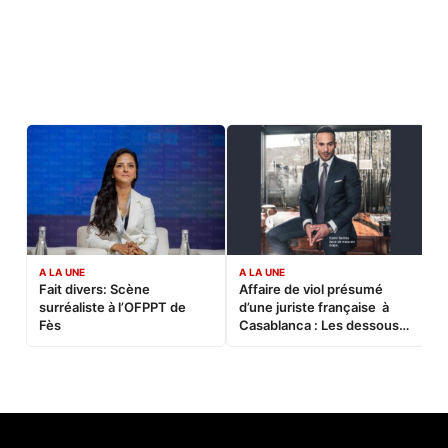
A LA UNE
A LA UNE
C
Fait divers: Scène
Affaire de viol présumé
L
surréaliste à l’OFPPT de
d’une juriste française à
B
Fès
Casablanca : Les dessous
d’une soirée partie en
sucette…