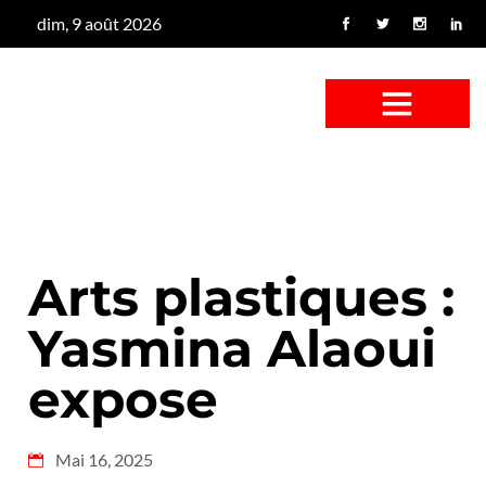
dim, 9 août 2026
CONFUS DE CANARD
CÔTÉ BASSE-COUR
CANETON FOUINEUR
L’ENTRETIEN À PEINE FICTIF
CAN’ART & CULTURE
Arts plastiques :
Yasmina Alaoui
expose
Mai 16, 2025