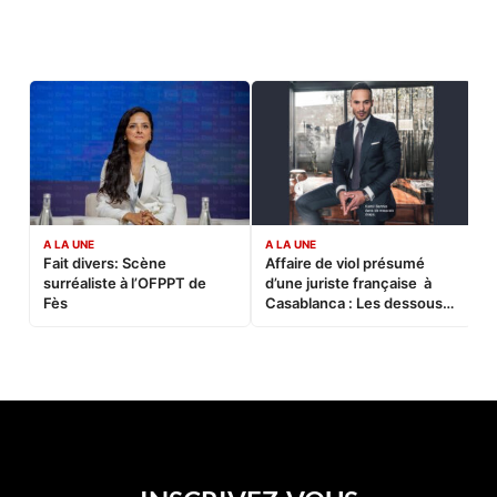
A LA UNE
A LA UNE
C
Fait divers: Scène
Affaire de viol présumé
L
surréaliste à l’OFPPT de
d’une juriste française à
B
Fès
Casablanca : Les dessous
d’une soirée partie en
sucette…