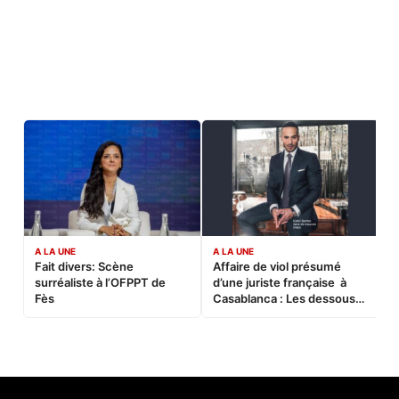
A LA UNE
A LA UNE
C
Fait divers: Scène
Affaire de viol présumé
L
surréaliste à l’OFPPT de
d’une juriste française à
B
Fès
Casablanca : Les dessous
d’une soirée partie en
sucette…