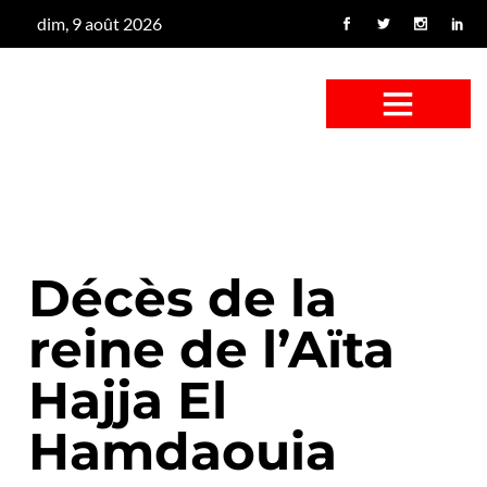
dim, 9 août 2026
CONFUS DE CANARD
CÔTÉ BASSE-COUR
CANETON FOUINEUR
L’ENTRETIEN À PEINE FICTIF
CAN’ART & CULTURE
Décès de la
reine de l’Aïta
Hajja El
Hamdaouia