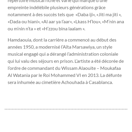
répertoire musical riche et varie qui marqué d’une
empreinte indélébile plusieurs générations grâce
notamment à des succès tels que «Daba iji», «Jiti ma jiti »,
«Dada ou hiani», «Al aar ya l’aar», «Lkass H’lou», «M’nin ana
ou m’nin n’ta » et «H’zzou bina laalam ».
Hamdaouia, dont la carrière a commencé au début des
années 1950, a modernisé l’Aïta Marsawiya, un style
musical engagé qui a dérangé l’administration coloniale
qui lui valu des séjours en prison. L’artiste a été décorée de
l’ordre de commandant du Wissam Alaouite – Moukafaa
Al Watania par le Roi Mohammed VI en 2013. La défunte
sera inhumée au cimetière Achouhada à Casablanca.