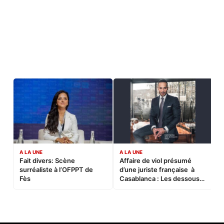
A LA UNE
A LA UNE
C
Fait divers: Scène
Affaire de viol présumé
L
surréaliste à l’OFPPT de
d’une juriste française à
B
Fès
Casablanca : Les dessous
d’une soirée partie en
sucette…