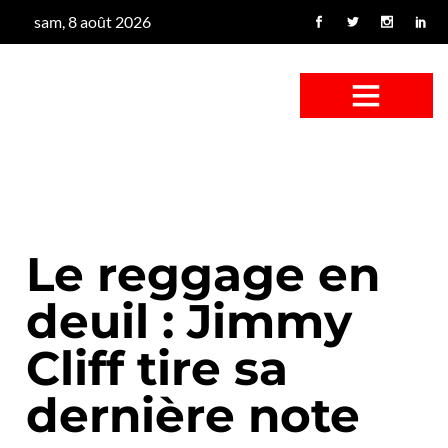
sam, 8 août 2026
CONFUS DE CANARD
CÔTÉ BASSE-COUR
CANETON FOUINEUR
L’ENTRETIEN À PEINE FICTIF
CAN’ART & CULTURE
Le reggage en
deuil : Jimmy
Cliff tire sa
dernière note