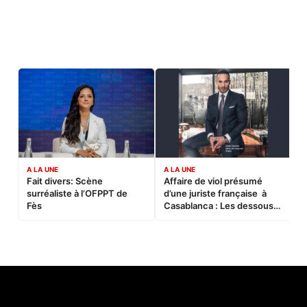
A LA UNE
A LA UNE
C
Fait divers: Scène
Affaire de viol présumé
L
surréaliste à l’OFPPT de
d’une juriste française à
B
Fès
Casablanca : Les dessous
d’une soirée partie en
sucette…