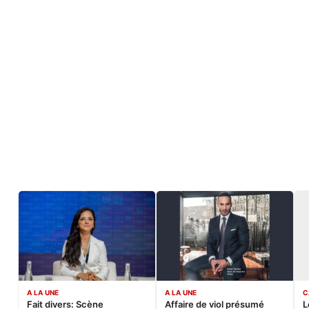
A LA UNE
A LA UNE
C
Fait divers: Scène
Affaire de viol présumé
L