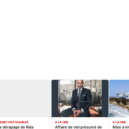
ANETON FOUINEUR
A LA UNE
A LA UNE
e dérapage de Rida
Affaire de viol présumé de
Mise à ni