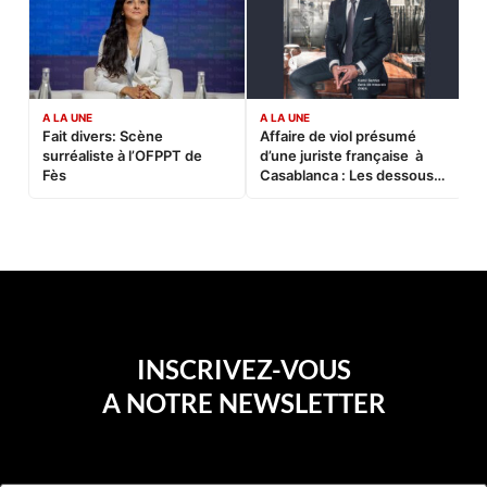
A LA UNE
A LA UNE
C
Fait divers: Scène
Affaire de viol présumé
L
surréaliste à l’OFPPT de
d’une juriste française à
B
Fès
Casablanca : Les dessous
d’une soirée partie en
sucette…
INSCRIVEZ-VOUS
A NOTRE NEWSLETTER