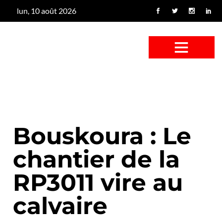
lun, 10 août 2026
CONFUS DE CANARD
CÔTÉ BASSE-COUR
CANETON FOUINEUR
L’ENTRETIEN À PEINE FICTIF
CAN’ART & CULTURE
Bouskoura : Le
chantier de la
RP3011 vire au
calvaire