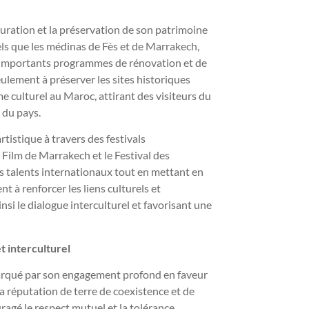
auration et la préservation de son patrimoine
ls que les médinas de Fès et de Marrakech,
’importants programmes de rénovation et de
eulement à préserver les sites historiques
e culturel au Maroc, attirant des visiteurs du
 du pays.
rtistique à travers des festivals
 Film de Marrakech et le Festival des
 talents internationaux tout en mettant en
t à renforcer les liens culturels et
nsi le dialogue interculturel et favorisant une
t interculturel
arqué par son engagement profond en faveur
sa réputation de terre de coexistence et de
gé le respect mutuel et la tolérance.