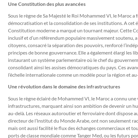
Une Constitution des plus avancées
Sous le règne de Sa Majesté le Roi Mohammed VI, le Maroc a fra
démocratisation et la consolidation de ses institutions. A cet
Constitution moderne a marqué un tournant majeur. Cette Cons
inclusif et d’un référendum populaire massivement soutenu, a
citoyens, consacré la séparation des pouvoirs, renforcé l’indép
principes de bonne gouvernance. Elle a également élargi les libe
instaurant un système parlementaire où le chef du gouverneme
consolidant ainsi les assises démocratiques du pays. Ces avanc
l’échelle internationale comme un modèle pour la région et au-
Une révolution dans le domaine des infrastructures
Sous le règne éclairé de Mohammed VI, le Maroc a connu une v
infrastructures, marquant ainsi son ambition de devenir un 
au-delà. Les réseaux autoroutier et ferroviaire dont dispose 
directeur de l’Institut du Monde Arabe, ont non seulement racco
mais ont aussi facilité le flux des échanges commerciaux et tour
ports de classe mondiale comme Tanger Med, ou les futurs po