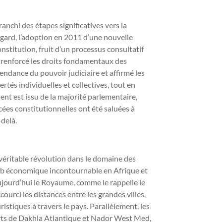
nchi des étapes significatives vers la
 égard, l’adoption en 2011 d’une nouvelle
titution, fruit d’un processus consultatif
 renforcé les droits fondamentaux des
endance du pouvoir judiciaire et affirmé les
rtés individuelles et collectives, tout en
nt est issu de la majorité parlementaire,
ées constitutionnelles ont été saluées à
delà.
éritable révolution dans le domaine des
hub économique incontournable en Afrique et
aujourd’hui le Royaume, comme le rappelle le
urci les distances entre les grandes villes,
istiques à travers le pays. Parallèlement, les
rts de Dakhla Atlantique et Nador West Med,