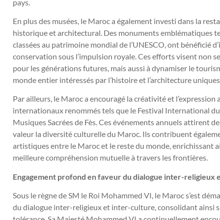
pays.
En plus des musées, le Maroc a également investi dans la rest
historique et architectural. Des monuments emblématiques te
classées au patrimoine mondial de l’UNESCO, ont bénéficié d
conservation sous l’impulsion royale. Ces efforts visent non s
pour les générations futures, mais aussi à dynamiser le tourism
monde entier intéressés par l’histoire et l’architecture uniques
Par ailleurs, le Maroc a encouragé la créativité et l’expression a
internationaux renommés tels que le Festival International du
Musiques Sacrées de Fès. Ces événements annuels attirent des
valeur la diversité culturelle du Maroc. Ils contribuent égalemen
artistiques entre le Maroc et le reste du monde, enrichissant ai
meilleure compréhension mutuelle à travers les frontières.
Engagement profond en faveur du dialogue inter-religieux e
Sous le règne de SM le Roi Mohammed VI, le Maroc s’est dém
du dialogue inter-religieux et inter-culture, consolidant ainsi 
tolérance. Sa Majesté Mohammed VI a continuellement encoura