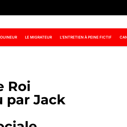
OUINEUR
LE MIGRATEUR
L’ENTRETIEN À PEINE FICTIF
CAN
e Roi
 par Jack
ociale