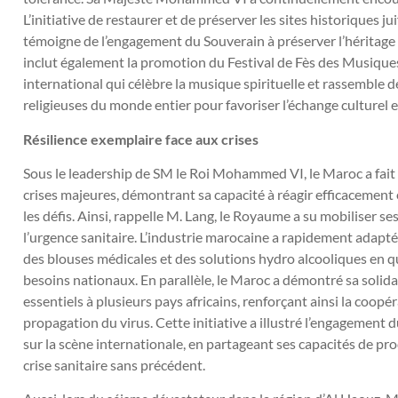
L’initiative de restaurer et de préserver les sites historiques ju
témoigne de l’engagement du Souverain à préserver l’héritage c
inclut également la promotion du Festival de Fès des Musiq
international qui célèbre la musique spirituelle et rassemble de
religieuses du monde entier pour favoriser l’échange culturel et
Résilience exemplaire
face aux crises
Sous le leadership de SM le Roi Mohammed VI, le Maroc a fait 
crises majeures, démontrant sa capacité à réagir efficacement
les défis. Ainsi, rappelle M. Lang, le Royaume a su mobiliser s
l’urgence sanitaire. L’industrie marocaine a rapidement adapt
des blouses médicales et des solutions hydro alcooliques en 
besoins nationaux. En parallèle, le Maroc a démontré sa solid
essentiels à plusieurs pays africains, renforçant ainsi la coopér
propagation du virus. Cette initiative a illustré l’engagemen
sur la scène internationale, en partageant ses capacités de pr
crise sanitaire sans précédent.