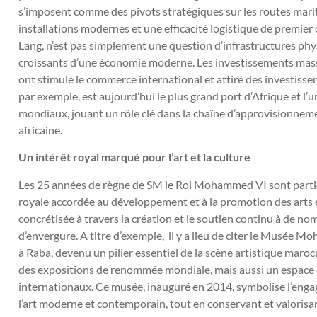
s’imposent comme des pivots stratégiques sur les routes marit
installations modernes et une efficacité logistique de premier 
Lang, n’est pas simplement une question d’infrastructures ph
croissants d’une économie moderne. Les investissements massif
ont stimulé le commerce international et attiré des investiss
par exemple, est aujourd’hui le plus grand port d’Afrique et l
mondiaux, jouant un rôle clé dans la chaîne d’approvisionneme
africaine.
Un intérêt royal marqué pour l’art et la culture
Les 25 années de règne de SM le Roi Mohammed VI sont partic
royale accordée au développement et à la promotion des arts et 
concrétisée à travers la création et le soutien continu à de n
d’envergure. A titre d’exemple, il y a lieu de citer le Musé
à Raba, devenu un pilier essentiel de la scène artistique maro
des expositions de renommée mondiale, mais aussi un espace d
internationaux. Ce musée, inauguré en 2014, symbolise l’en
l’art moderne et contemporain, tout en conservant et valorisant