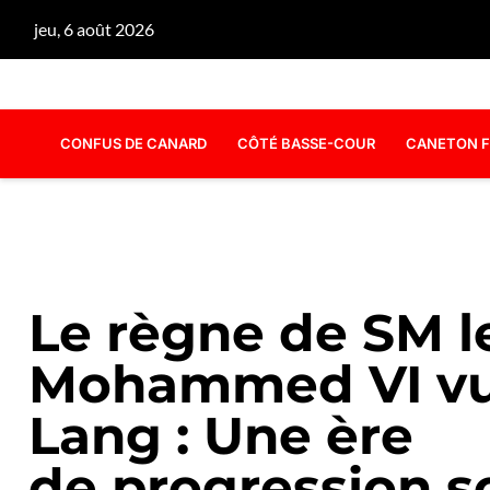
jeu, 6 août 2026
CONFUS DE CANARD
CÔTÉ BASSE-COUR
CANETON F
Le règne de SM l
Mohammed VI vu
Lang : Une ère
de progression s