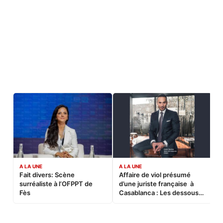
A LA UNE
A LA UNE
C
Fait divers: Scène
Affaire de viol présumé
L
surréaliste à l’OFPPT de
d’une juriste française à
B
Fès
Casablanca : Les dessous
d’une soirée partie en
sucette…