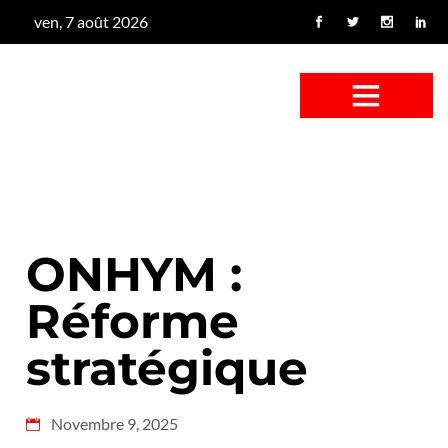
ven, 7 août 2026
CONFUS DE CANARD
CÔTÉ BASSE-COUR
CANETON FOUINEUR
L’ENTRETIEN À PEINE FICTIF
CAN’ART & CULTURE
ONHYM :
Réforme
stratégique
Novembre 9, 2025