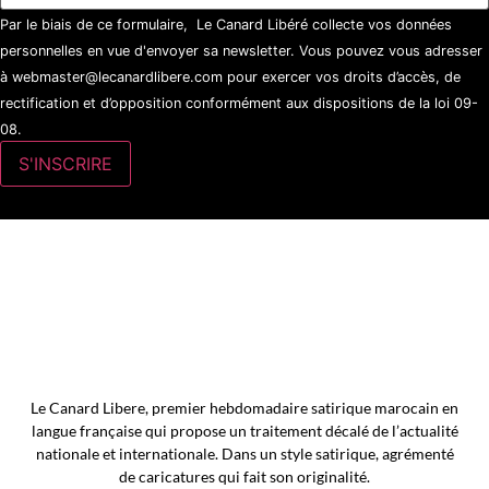
Par le biais de ce formulaire, Le Canard Libéré collecte vos données
personnelles en vue d'envoyer sa newsletter. Vous pouvez vous adresser
à webmaster@lecanardlibere.com pour exercer vos droits d’accès, de
rectification et d’opposition conformément aux dispositions de la loi 09-
08.
Le Canard Libere, premier hebdomadaire satirique marocain en
langue française qui propose un traitement décalé de l’actualité
nationale et internationale. Dans un style satirique, agrémenté
de caricatures qui fait son originalité.