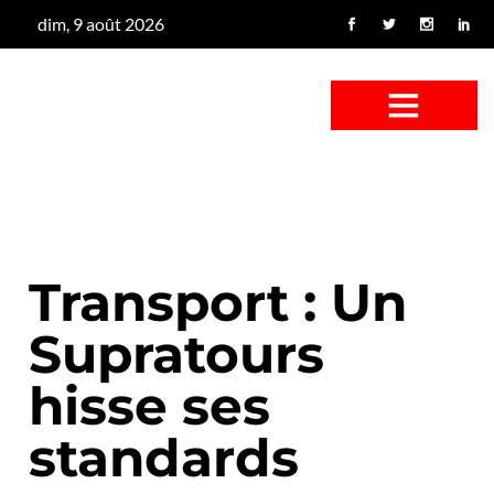
dim, 9 août 2026
CONFUS DE CANARD
CÔTÉ BASSE-COUR
CANETON FOUINEUR
L’ENTRETIEN À PEINE FICTIF
CAN’ART & CULTURE
Transport : Un
Supratours
hisse ses
standards