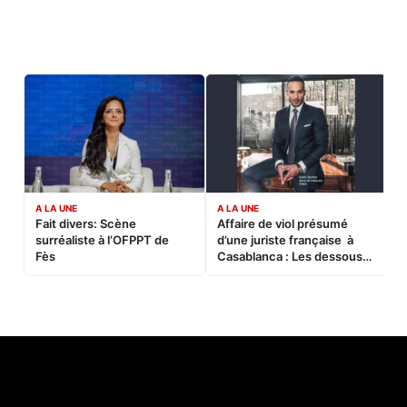
A LA UNE
A LA UNE
C
Fait divers: Scène
Affaire de viol présumé
L
surréaliste à l’OFPPT de
d’une juriste française à
B
Fès
Casablanca : Les dessous
d’une soirée partie en
sucette…