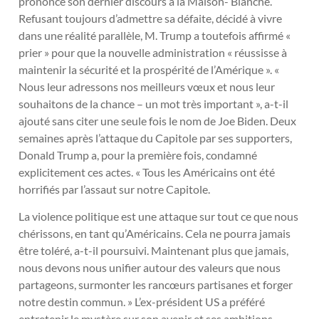
prononcé son dernier discours à la Maison- Blanche.
Refusant toujours d’admettre sa défaite, décidé à vivre
dans une réalité parallèle, M. Trump a toutefois affirmé «
prier » pour que la nouvelle administration « réussisse à
maintenir la sécurité et la prospérité de l’Amérique ». «
Nous leur adressons nos meilleurs vœux et nous leur
souhaitons de la chance – un mot très important », a-t-il
ajouté sans citer une seule fois le nom de Joe Biden. Deux
semaines après l’attaque du Capitole par ses supporters,
Donald Trump a, pour la première fois, condamné
explicitement ces actes. « Tous les Américains ont été
horrifiés par l’assaut sur notre Capitole.
La violence politique est une attaque sur tout ce que nous
chérissons, en tant qu’Américains. Cela ne pourra jamais
être toléré, a-t-il poursuivi. Maintenant plus que jamais,
nous devons nous unifier autour des valeurs que nous
partageons, surmonter les rancœurs partisanes et forger
notre destin commun. » L’ex-président US a préféré
entretenir le mystère sur son avenir et ses ambitions