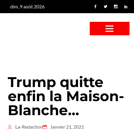
dim, 9 août 2026
CONFUS DE CANARD
CÔTÉ BASSE-COUR
CANETON FOUINEUR
L’ENTRETIEN À PEINE FICTIF
CAN’ART & CULTURE
Trump quitte
enfin la Maison-
Blanche…
La-Redaction
Janvier 21, 2021