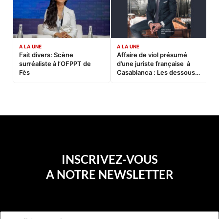
A LA UNE
A LA UNE
C
Fait divers: Scène
Affaire de viol présumé
L
surréaliste à l’OFPPT de
d’une juriste française à
B
Fès
Casablanca : Les dessous
d’une soirée partie en
sucette…
INSCRIVEZ-VOUS
A NOTRE NEWSLETTER