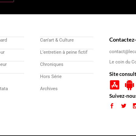
Contactez
nard
Can’art & Culture
contact@lec
our
L’entretien à peine fictif
Le coin du C
eur
Chroniques
Site consul
Hors Série
atata
Archives
Suivez-nou