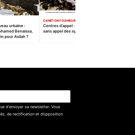
CANETON FOUINEUR
veau urbaine :
Centres d’appel : Le constat
ohamed Benaissa,
sans appel des syndicats
in pour Asilah ?
vue d'envoyer sa newsletter. Vous
, de rectification et d’opposition