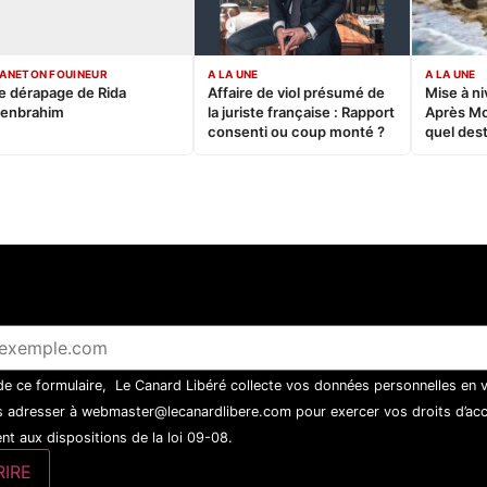
ANETON FOUINEUR
A LA UNE
A LA UNE
e dérapage de Rida
Affaire de viol présumé de
Mise à ni
enbrahim
la juriste française : Rapport
Après M
consenti ou coup monté ?
quel dest
 de ce formulaire, Le Canard Libéré collecte vos données personnelles en 
 adresser à webmaster@lecanardlibere.com pour exercer vos droits d’accès
t aux dispositions de la loi 09-08.