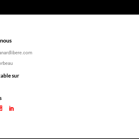
-nous
anardlibere.com
orbeau
table sur
s