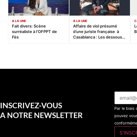
A LA UNE
A LA UNE
C
Fait divers: Scène
Affaire de viol présumé
L
surréaliste à l’OFPPT de
d’une juriste française à
B
Fès
Casablanca : Les dessous
d’une soirée partie en
sucette…
INSCRIVEZ-VOUS
Par le biais
A NOTRE NEWSLETTER
pouvez vous
conformémen