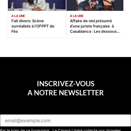
A LA UNE
A LA UNE
C
Fait divers: Scène
Affaire de viol présumé
L
surréaliste à l’OFPPT de
d’une juriste française à
B
Fès
Casablanca : Les dessous
d’une soirée partie en
sucette…
INSCRIVEZ-VOUS
A NOTRE NEWSLETTER
Par le biais de ce formulaire, Le Canard Libéré collecte vos données