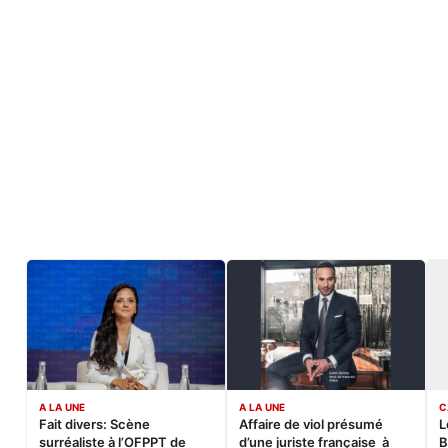
A LA UNE
A LA UNE
C
Fait divers: Scène
Affaire de viol présumé
L
surréaliste à l’OFPPT de
d’une juriste française à
B