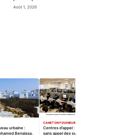
Août 1, 2026
CANETON FOUINEUR
veau urbaine :
Centres d’appel : Le constat
ohamed Benaissa,
sans appel des syndicats