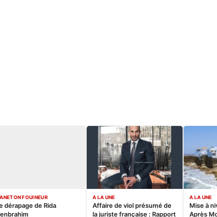
ANETON FOUINEUR
A LA UNE
A LA UNE
e dérapage de Rida
Affaire de viol présumé de
Mise à ni
enbrahim
la juriste française : Rapport
Après M