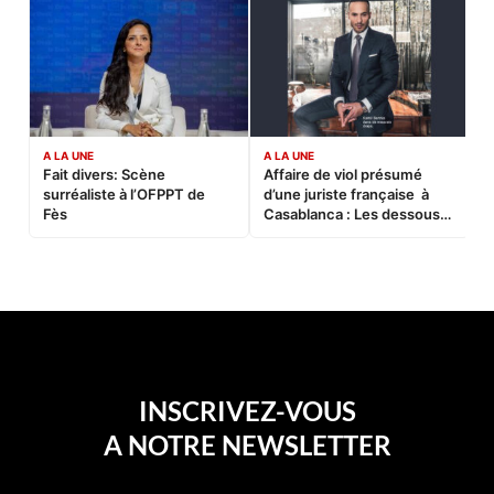
A LA UNE
A LA UNE
C
Fait divers: Scène
Affaire de viol présumé
L
surréaliste à l’OFPPT de
d’une juriste française à
B
Fès
Casablanca : Les dessous
d’une soirée partie en
sucette…
INSCRIVEZ-VOUS
A NOTRE NEWSLETTER