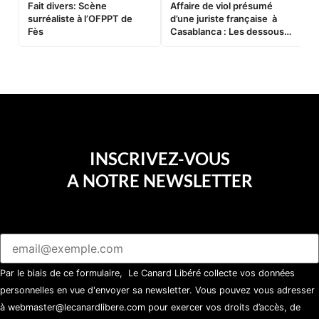
Fait divers: Scène
Affaire de viol présumé
L
surréaliste à l’OFPPT de
d’une juriste française à
B
Fès
Casablanca : Les dessous
d’une soirée partie en
sucette…
INSCRIVEZ-VOUS
A NOTRE NEWSLETTER
Par le biais de ce formulaire, Le Canard Libéré collecte vos données
personnelles en vue d'envoyer sa newsletter. Vous pouvez vous adresser
à webmaster@lecanardlibere.com pour exercer vos droits d’accès, de