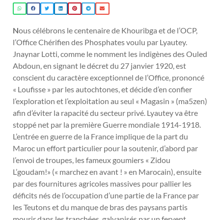
N
ous célébrons le centenaire de Khouribga et de l’OCP,
l’Office Chérifien des Phosphates voulu par Lyautey.
Jnaynar Lotti, comme le nomment les indigènes des Ouled
Abdoun, en signant le décret du 27 janvier 1920, est
conscient du caractère exceptionnel de l’Office, prononcé
« Loufisse » par les autochtones, et décide d’en confier
l’exploration et l’exploitation au seul « Magasin » (ma5zen)
afin d’éviter la rapacité du secteur privé. Lyautey va être
stoppé net par la première Guerre mondiale 1914-1918.
L’entrée en guerre de la France implique de la part du
Maroc un effort particulier pour la soutenir, d’abord par
l’envoi de troupes, les fameux goumiers « Zidou
L’goudam!» (« marchez en avant ! » en Marocain), ensuite
par des fournitures agricoles massives pour pallier les
déficits nés de l’occupation d’une partie de la France par
les Teutons et du manque de bras des paysans partis
mourir dans les tranchées, galvanisés par un fervent