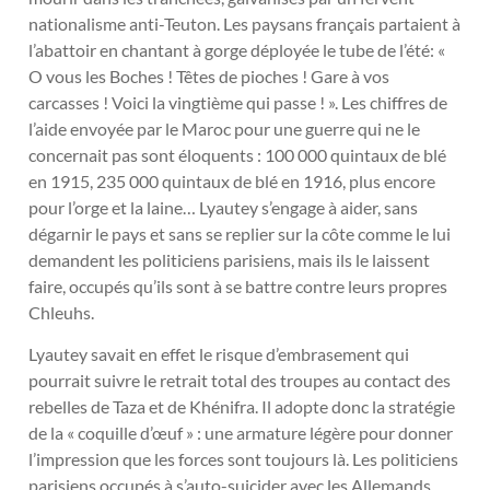
nationalisme anti-Teuton. Les paysans français partaient à
l’abattoir en chantant à gorge déployée le tube de l’été: «
O vous les Boches ! Têtes de pioches ! Gare à vos
carcasses ! Voici la vingtième qui passe ! ». Les chiffres de
l’aide envoyée par le Maroc pour une guerre qui ne le
concernait pas sont éloquents : 100 000 quintaux de blé
en 1915, 235 000 quintaux de blé en 1916, plus encore
pour l’orge et la laine… Lyautey s’engage à aider, sans
dégarnir le pays et sans se replier sur la côte comme le lui
demandent les politiciens parisiens, mais ils le laissent
faire, occupés qu’ils sont à se battre contre leurs propres
Chleuhs.
Lyautey savait en effet le risque d’embrasement qui
pourrait suivre le retrait total des troupes au contact des
rebelles de Taza et de Khénifra. Il adopte donc la stratégie
de la « coquille d’œuf » : une armature légère pour donner
l’impression que les forces sont toujours là. Les politiciens
parisiens occupés à s’auto-suicider avec les Allemands,