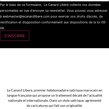
Par le biais de ce formulaire, Le Canard Libéré collecte vos données
personnelles en vue d'envoyer sa newsletter. Vous pouvez vous adresser
à webmaster@lecanardlibere.com pour exercer vos droits d’accès, de
rectification et d’opposition conformément aux dispositions de la loi 09-
08.
Le Canard Libere, premier hebdomadaire satirique marocain en
langue française qui propose un traitement décalé de l’actualité
nationale et internationale. Dans un style satirique, agrémenté
de caricatures qui fait son originalité.