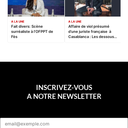
A LA UNE
A LA UNE
C
Fait divers: Scène
Affaire de viol présumé
L
surréaliste à l’OFPPT de
d’une juriste française à
B
Fès
Casablanca : Les dessous
d’une soirée partie en
sucette…
INSCRIVEZ-VOUS
A NOTRE NEWSLETTER