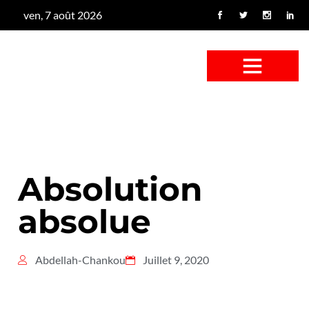
ven, 7 août 2026
CONFUS DE CANARD
CÔTÉ BASSE-COUR
CANETON FOUINEUR
L’ENTRETIEN À PEINE FICTIF
CAN’ART & CULTURE
Absolution
absolue
Abdellah-Chankou
Juillet 9, 2020