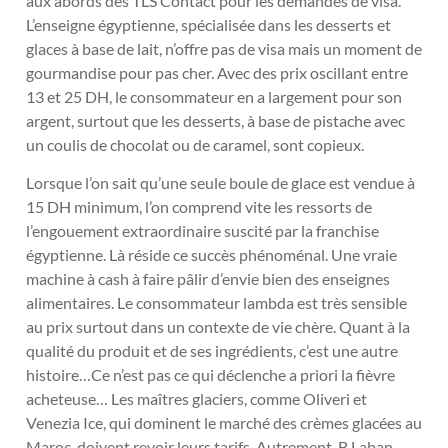
aux abords des TLS Contact pour les demandes de visa.
L’enseigne égyptienne, spécialisée dans les desserts et
glaces à base de lait, n’offre pas de visa mais un moment de
gourmandise pour pas cher. Avec des prix oscillant entre
13 et 25 DH, le consommateur en a largement pour son
argent, surtout que les desserts, à base de pistache avec
un coulis de chocolat ou de caramel, sont copieux.
Lorsque l’on sait qu’une seule boule de glace est vendue à
15 DH minimum, l’on comprend vite les ressorts de
l’engouement extraordinaire suscité par la franchise
égyptienne. Là réside ce succès phénoménal. Une vraie
machine à cash à faire pâlir d’envie bien des enseignes
alimentaires. Le consommateur lambda est très sensible
au prix surtout dans un contexte de vie chère. Quant à la
qualité du produit et de ses ingrédients, c’est une autre
histoire…Ce n’est pas ce qui déclenche a priori la fièvre
acheteuse… Les maîtres glaciers, comme Oliveri et
Venezia Ice, qui dominent le marché des crèmes glacées au
Maroc, doivent revoir leurs tarifs. Autrement, B Laban