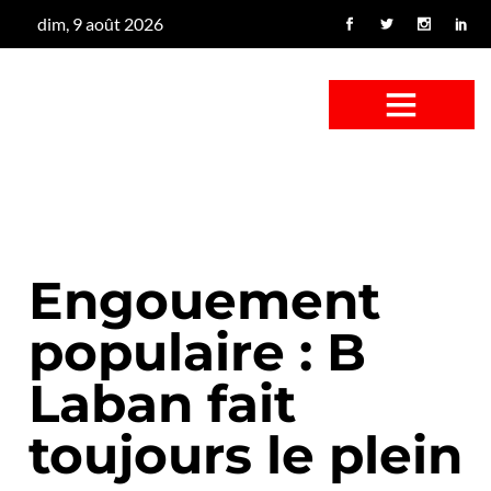
dim, 9 août 2026
CONFUS DE CANARD
CÔTÉ BASSE-COUR
CANETON FOUINEUR
L’ENTRETIEN À PEINE FICTIF
CAN’ART & CULTURE
Engouement
populaire : B
Laban fait
toujours le plein