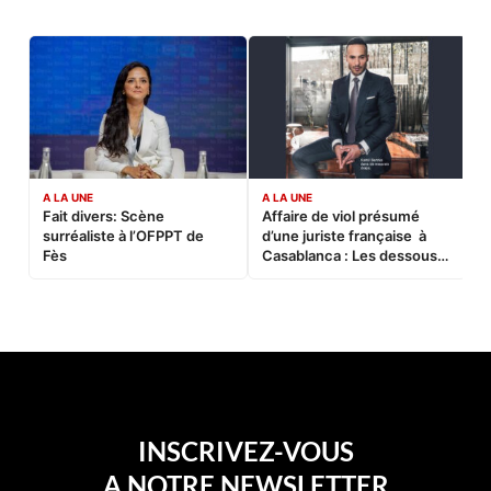
A LA UNE
A LA UNE
C
Fait divers: Scène
Affaire de viol présumé
L
surréaliste à l’OFPPT de
d’une juriste française à
B
Fès
Casablanca : Les dessous
d’une soirée partie en
sucette…
INSCRIVEZ-VOUS
A NOTRE NEWSLETTER