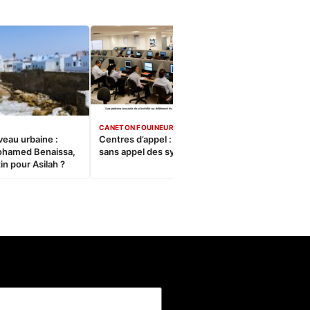
CANETON FOUINEUR
veau urbaine :
Centres d’appel : Le constat
ohamed Benaissa,
sans appel des syndicats
in pour Asilah ?