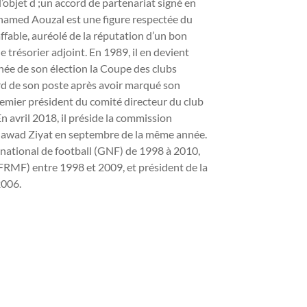
 l’objet d ;un accord de partenariat signé en
hamed Aouzal est une figure respectée du
ffable, auréolé de la réputation d’un bon
e trésorier adjoint. En 1989, il en devient
née de son élection la Coupe des clubs
rd de son poste après avoir marqué son
 premier président du comité directeur du club
n avril 2018, il préside la commission
de Jawad Ziyat en septembre de la même année.
ational de football (GNF) de 1998 à 2010,
(FRMF) entre 1998 et 2009, et président de la
2006.