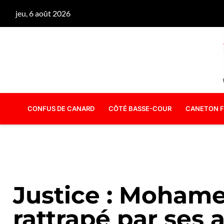
jeu, 6 août 2026
CONFUS DE CANARD
CÔTÉ BASSE-COUR
CANETON F
Justice : Moham
rattrapé par ses a