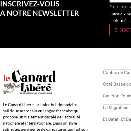
INSCRIVEZ-VOUS
Par le biais
A NOTRE NEWSLETTER
pouvez vous
conformémen
Confus de Ca
Côté Basse-c
Caneton Fouin
Le Canard Libere, premier hebdomadaire
Le Migrateur
satirique marocain en langue française qui
propose un traitement décalé de l’actualité
Et Batati Et B
nationale et internationale. Dans un style
satirique, agrémenté de caricatures qui fait son