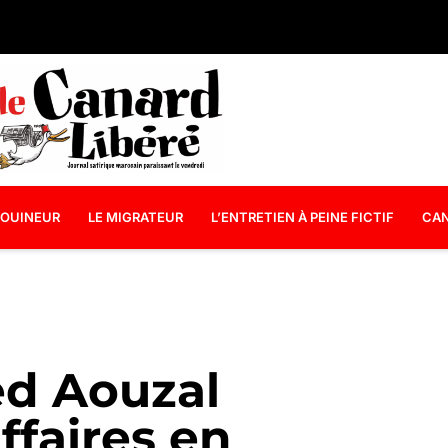
OUINEUR
LE MIGRATEUR
L’ENTRETIEN À PEINE FICTIF
CAN
ed Aouzal
ffaires en