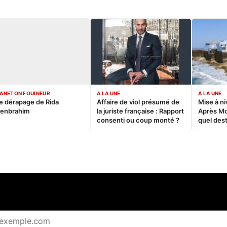
ANETON FOUINEUR
A LA UNE
A LA UNE
e dérapage de Rida
Affaire de viol présumé de
Mise à ni
enbrahim
la juriste française : Rapport
Après M
consenti ou coup monté ?
quel dest