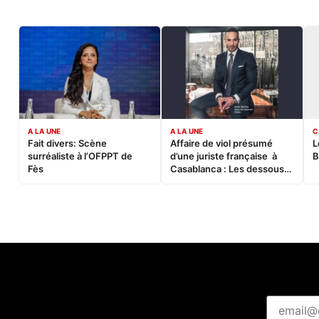
A LA UNE
A LA UNE
C
Fait divers: Scène
Affaire de viol présumé
L
surréaliste à l’OFPPT de
d’une juriste française à
B
Fès
Casablanca : Les dessous
d’une soirée partie en
sucette…