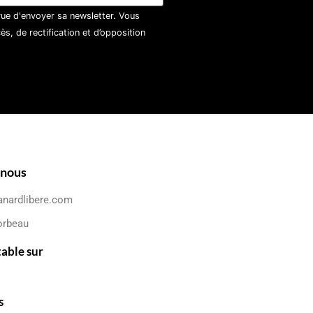
vue d'envoyer sa newsletter. Vous
, de rectification et d’opposition
-nous
anardlibere.com
orbeau
table sur
s