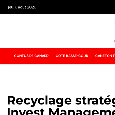
jeu, 6 août 2026
CONFUS DE CANARD
CÔTÉ BASSE-COUR
CANETON F
Recyclage straté
Invest Manageme