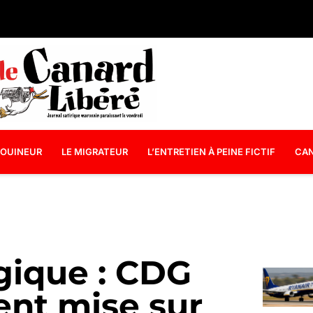
OUINEUR
LE MIGRATEUR
L’ENTRETIEN À PEINE FICTIF
CAN
gique : CDG
nt mise sur