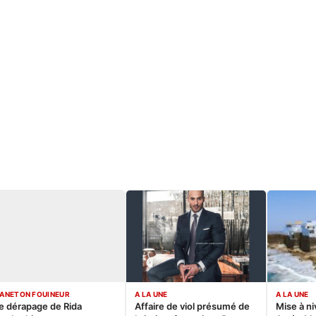
ANETON FOUINEUR
A LA UNE
A LA UNE
e dérapage de Rida
Affaire de viol présumé de
Mise à ni