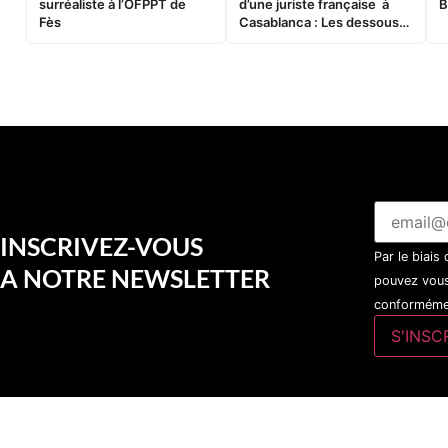
surréaliste à l’OFPPT de
d’une juriste française à
B
Fès
Casablanca : Les dessous
d’une soirée partie en
sucette…
INSCRIVEZ-VOUS
Par le biais
A NOTRE NEWSLETTER
pouvez vous
conformémen