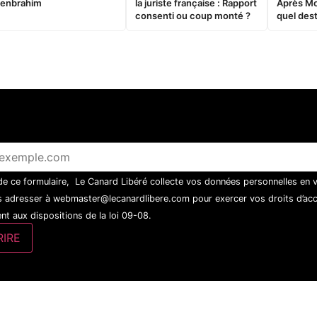
enbrahim
la juriste française : Rapport
Après M
consenti ou coup monté ?
quel dest
 de ce formulaire, Le Canard Libéré collecte vos données personnelles en 
 adresser à webmaster@lecanardlibere.com pour exercer vos droits d’accès
t aux dispositions de la loi 09-08.