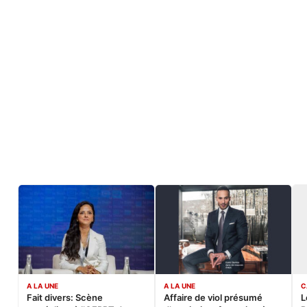
A LA UNE
A LA UNE
C
Fait divers: Scène
Affaire de viol présumé
L