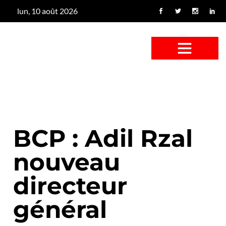
lun, 10 août 2026
CONFUS DE CANARD
CÔTÉ BASSE-COUR
CANETON FOUINEUR
L’ENTRETIEN À PEINE FICTIF
CAN’ART & CULTURE
BCP : Adil Rzal
nouveau
directeur
général