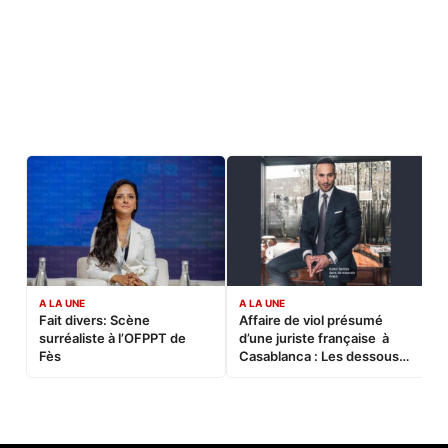
A LA UNE
A LA UNE
C
Fait divers: Scène
Affaire de viol présumé
L
surréaliste à l’OFPPT de
d’une juriste française à
B
Fès
Casablanca : Les dessous
d’une soirée partie en
sucette…