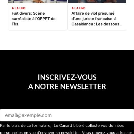
A LA UNE
A LA UNE
C
Fait divers: Scène
Affaire de viol présumé
L
surréaliste à l’OFPPT de
d’une juriste française à
B
Fès
Casablanca : Les dessous
d’une soirée partie en
sucette…
INSCRIVEZ-VOUS
A NOTRE NEWSLETTER
Par le biais de ce formulaire, Le Canard Libéré collecte vos données
personnelles en vue d'envoyer sa newsletter. Vous pouvez vous adresser