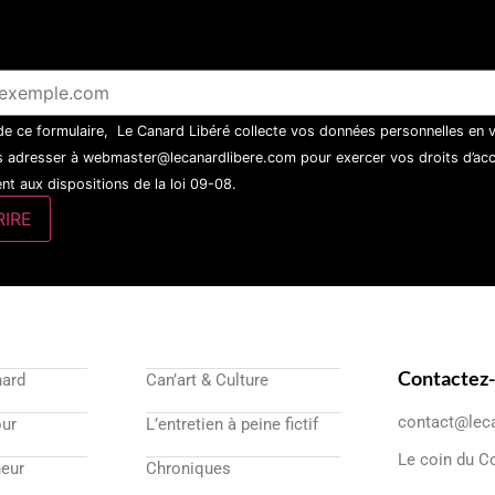
 de ce formulaire, Le Canard Libéré collecte vos données personnelles en 
 adresser à webmaster@lecanardlibere.com pour exercer vos droits d’accès
t aux dispositions de la loi 09-08.
Contactez
nard
Can’art & Culture
contact@lec
our
L’entretien à peine fictif
Le coin du C
eur
Chroniques