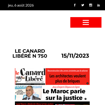
jeu, 6 août 2026
CONFUS DE CANARD
CÔTÉ BASSE-COUR
CANETON FOUINEUR
L’ENTRETIEN À PEINE FICTIF
CAN’ART & CULTURE
LE CANARD
15/11/2023
LIBÉRÉ N 750