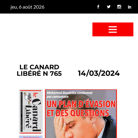
jeu, 6 août 2026
CONFUS DE CANARD
CÔTÉ BASSE-COUR
CANETON FOUINEUR
L’ENTRETIEN À PEINE FICTIF
CAN’ART & CULTURE
LE CANARD
14/03/2024
LIBÉRÉ N 765