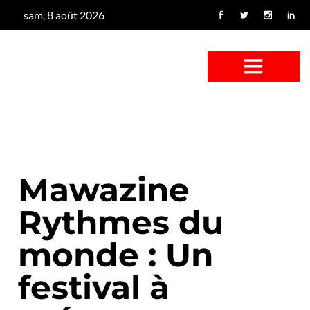
sam, 8 août 2026
CONFUS DE CANARD
CÔTÉ BASSE-COUR
CANETON FOUINEUR
L’ENTRETIEN À PEINE FICTIF
CAN’ART & CULTURE
Mawazine
Rythmes du
monde : Un
festival à