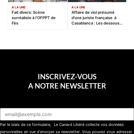
A LA UNE
A LA UNE
C
Fait divers: Scène
Affaire de viol présumé
L
surréaliste à l’OFPPT de
d’une juriste française à
B
Fès
Casablanca : Les dessous
d’une soirée partie en
sucette…
INSCRIVEZ-VOUS
A NOTRE NEWSLETTER
Par le biais de ce formulaire, Le Canard Libéré collecte vos données
personnelles en vue d'envoyer sa newsletter. Vous pouvez vous adresser