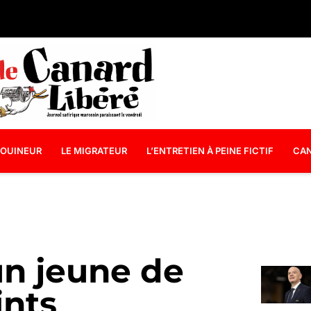
OUINEUR
LE MIGRATEUR
L’ENTRETIEN À PEINE FICTIF
CAN
un jeune de
ints