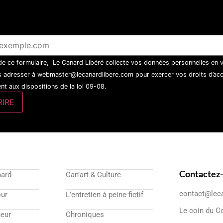
 de ce formulaire, Le Canard Libéré collecte vos données personnelles en 
 adresser à webmaster@lecanardlibere.com pour exercer vos droits d’accès
t aux dispositions de la loi 09-08.
Contactez
nard
Can’art & Culture
contact@lec
our
L’entretien à peine fictif
Le coin du C
eur
Chroniques