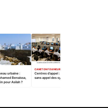
CANETON FOUINEUR
veau urbaine :
Centres d’appel : Le constat
ohamed Benaissa,
sans appel des syndicats
in pour Asilah ?