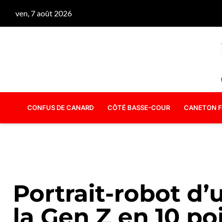
ven, 7 août 2026
CONFUS DE CANARD
CÔTÉ BASSE-COUR
CANETON F
Portrait-robot d’
la Gen Z en 10 po