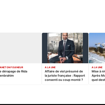
ANETON FOUINEUR
A LA UNE
A LA UNE
e dérapage de Rida
Affaire de viol présumé de
Mise à ni
enbrahim
la juriste française : Rapport
Après M
consenti ou coup monté ?
quel dest