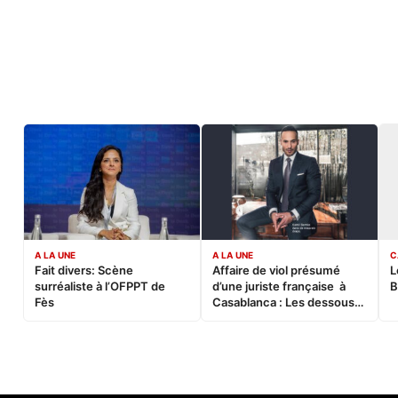
A LA UNE
A LA UNE
C
Fait divers: Scène
Affaire de viol présumé
L
surréaliste à l’OFPPT de
d’une juriste française à
B
Fès
Casablanca : Les dessous
d’une soirée partie en
sucette…