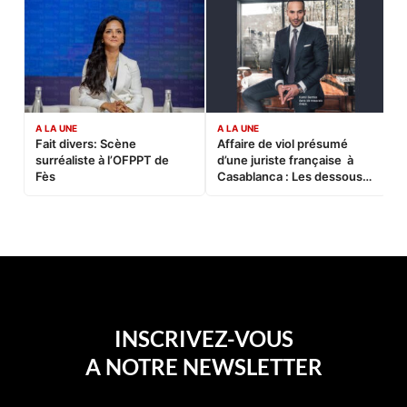
A LA UNE
A LA UNE
C
Fait divers: Scène
Affaire de viol présumé
L
surréaliste à l’OFPPT de
d’une juriste française à
B
Fès
Casablanca : Les dessous
d’une soirée partie en
sucette…
INSCRIVEZ-VOUS
A NOTRE NEWSLETTER