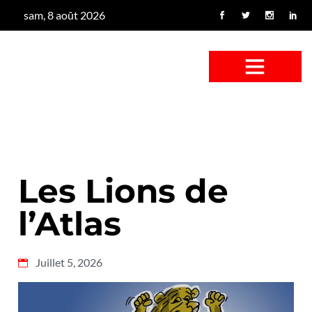
sam, 8 août 2026
CONFUS DE CANARD
CÔTÉ BASSE-COUR
CANETON FOUINEUR
L’ENTRETIEN À PEINE FICTIF
CAN’ART & CULTURE
Les Lions de
l’Atlas
Juillet 5, 2026