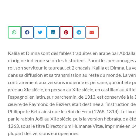
Kalila et Dimna sont des fables traduites en arabe par Abdallah
d’origine indienne selon les historiens. Parmi les personnages a
roi, son serviteur le taureau, et 2 chacals, Kalila et Dimna. La 
dans sa diffusion et sa transmission au reste du monde. La vers
contrairement aux versions indienne et persane, qui ont été per
grec au XIe siècle, en persan au XIIe siècle, en castillan au XII
l’espagnol en latin, sur parchemin, de 1313, est conservée à l
œuvre de Raymond de Béziers était destinée à l’instruction des
Philippe le Bel » ainsi que le «Roi de Fer » (1268-1314). Le liv
par le rabbin Joël au XIIe siècle, puis la version hébraïque a é
1263, sous le titre Directorium Humanæ Vitæ, imprimée en 14
plupart des versions européennes.