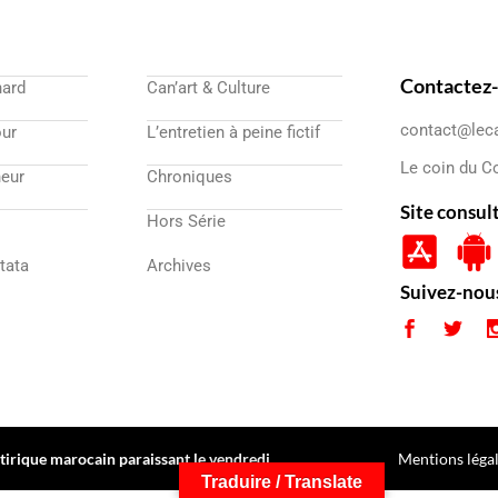
Contactez
nard
Can’art & Culture
contact@lec
our
L’entretien à peine fictif
Le coin du C
eur
Chroniques
Site consul
Hors Série
atata
Archives
Suivez-nou
irique marocain paraissant le vendredi
Mentions léga
Traduire / Translate