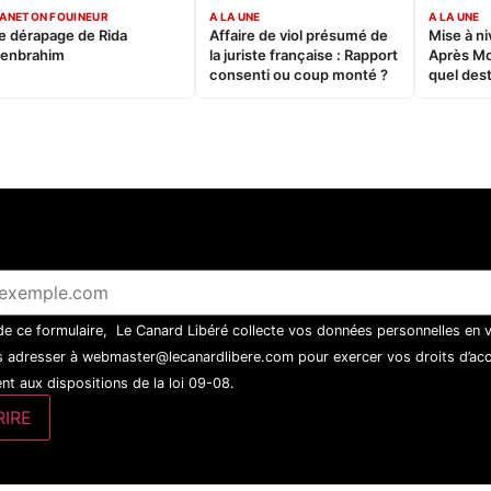
ANETON FOUINEUR
A LA UNE
A LA UNE
e dérapage de Rida
Affaire de viol présumé de
Mise à ni
enbrahim
la juriste française : Rapport
Après M
consenti ou coup monté ?
quel dest
 de ce formulaire, Le Canard Libéré collecte vos données personnelles en 
 adresser à webmaster@lecanardlibere.com pour exercer vos droits d’accès
t aux dispositions de la loi 09-08.