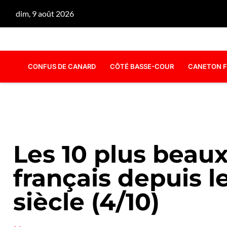
dim, 9 août 2026
CONFUS DE CANARD
CÔTÉ BASSE-COUR
CANETON F
Les 10 plus bea
français depuis 
siècle (4/10)