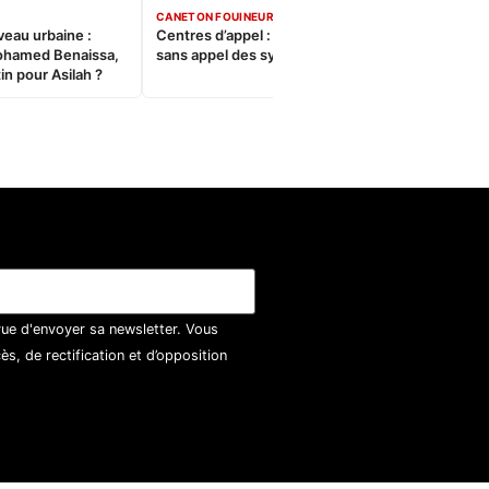
CANETON FOUINEUR
veau urbaine :
Centres d’appel : Le constat
ohamed Benaissa,
sans appel des syndicats
in pour Asilah ?
vue d'envoyer sa newsletter. Vous
, de rectification et d’opposition