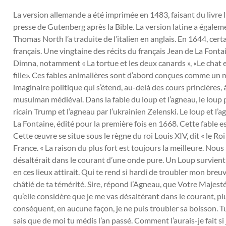
La version allemande a été imprimée en 1483, faisant du livre l
presse de Gutenberg après la Bible. La version latine a égaleme
Thomas North l’a traduite de l’italien en anglais. En 1644, cer
français. Une vingtaine des récits du français Jean de La Font
Dimna, notamment « La tortue et les deux canards », «Le chat e
fille». Ces fables animalières sont d’abord conçues comme un mi
imaginaire politique qui s’étend, au-delà des cours princières,
musulman médiéval. Dans la fable du loup et l’agneau, le loup 
ricain Trump et l’agneau par l’ukrainien Zelenski. Le loup et l’a
La Fontaine, édité pour la première fois en 1668. Cette fable e
Cette œuvre se situe sous le règne du roi Louis XIV, dit « le Roi 
France. « La raison du plus fort est toujours la meilleure. Nous
désaltérait dans le courant d’une onde pure. Un Loup survient à
en ces lieux attirait. Qui te rend si hardi de troubler mon breuv
châtié de ta témérité. Sire, répond l’Agneau, que Votre Majesté
qu’elle considère que je me vas désaltérant dans le courant, pl
conséquent, en aucune façon, je ne puis troubler sa boisson. Tu l
sais que de moi tu médis l’an passé. Comment l’aurais-je fait si j