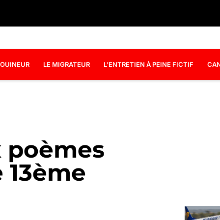
OUINEUR
LE MIGRATEUR
L’ENTRETIEN À PEINE FICTIF
CAN
ux poèmes
le 13ème