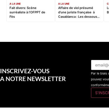
A LA UNE
A LA UNE
C
Fait divers: Scène
Affaire de viol présumé
L
surréaliste à l’OFPPT de
d’une juriste française à
B
Fès
Casablanca : Les dessous
d’une soirée partie en
sucette…
INSCRIVEZ-VOUS
Par le biais
A NOTRE NEWSLETTER
pouvez vous
conformémen