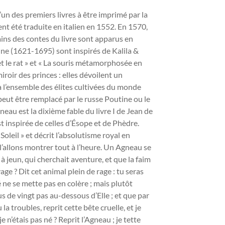
’un des premiers livres à être imprimé par la
nt été traduite en italien en 1552. En 1570,
tains des contes du livre sont apparus en
aine (1621-1695) sont inspirés de Kalila &
t le rat » et « La souris métamorphosée en
roir des princes : elles dévoilent un
 à l’ensemble des élites cultivées du monde
peut être remplacé par le russe Poutine ou le
gneau est la dixième fable du livre I de Jean de
st inspirée de celles d’Ésope et de Phèdre.
Soleil » et décrit l’absolutisme royal en
 l’allons montrer tout à l’heure. Un Agneau se
 jeun, qui cherchait aventure, et que la faim
age ? Dit cet animal plein de rage : tu seras
 ne se mette pas en colère ; mais plutôt
us de vingt pas au-dessous d’Elle ; et que par
a troubles, reprit cette bête cruelle, et je
e n’étais pas né ? Reprit l’Agneau ; je tette