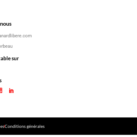
-nous
anardlibere.com
orbeau
table sur
s
les
Conditions générales