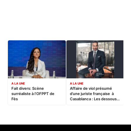
A LA UNE
A LA UNE
C
Fait divers: Scène
Affaire de viol présumé
L
surréaliste à l’OFPPT de
d’une juriste française à
B
Fès
Casablanca : Les dessous
d’une soirée partie en
sucette…