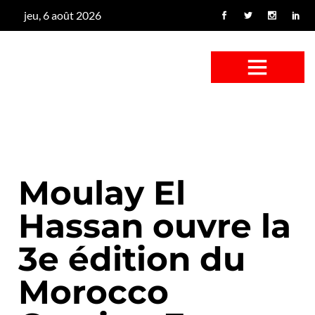
jeu, 6 août 2026
CONFUS DE CANARD
CÔTÉ BASSE-COUR
CANETON FOUINEUR
L’ENTRETIEN À PEINE FICTIF
CAN’ART & CULTURE
Moulay El
Hassan ouvre la
3e édition du
Morocco