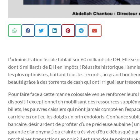
L’administration fiscale tablait sur 60 milliards de DH. Elle se
dont 6 milliards de DH en impôts ! Réussite historique, l’amnis
les plus optimistes, battant tous les records, au grand bonheu
beauté grâce à des torrents de cash qui ont irrigué leur trés
Pour faire face à cette manne colossale venue renforcer leurs l
dispositif exceptionnel en mobilisant des ressources supplém
billets, les pauvres caissiers qui n’ont jamais compté en l’espa
carrière en ont eu les doigts un brin endoloris. Confiance subi
bancaire, désir ardent de profiter d’une précieuse aubaine ( u
garantie d’anonymat) ou crainte très vive d’être débusqué par le
prochaines transactions en noir ? Il est sans doute prématuré 