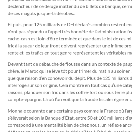
déclencheur de ce déluge inattendu de billets de banque, cerne
de ces magots jusque-là dérobés…
Et puis, pour 125 milliards de DH déclarés combien restent 
n’ont pas répondu à l’appel très honnête de l’administration fisc
cache-cash est loin d’être terminée et que dans le lot de ces m
fric à la sueur de leur front doivent représenter une infime pro
rente et les trafics en tout genre représentent les véritables 
Devant tant de débauche de flousse dans un contexte de paupé
chère, le Maroc qui se lève tôt pour trimer du matin au soir en
quelque raison d’en concevoir du dépit. Plus de 125 milliards de
interroge sur son origine. Cela montre en tout cas qu’une cat
raisons, planquer son fric dans les coffre-fort ou sous terre p
compte-épargne. Là où l’on voit que la fraude fiscale règne 
Monnaie courante dans certains pays comme la France où l’arg
s’élèverait selon la Banque d’État, entre 50 et 100 milliards d
correspond à une mentalité bien de chez nous, un réflexe ancré
défiance envers les banques, le désir d’être à l’abri du besoin o