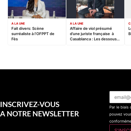
A LA UNE
A LA UNE
C
Fait divers: Scène
Affaire de viol présumé
L
surréaliste à l’OFPPT de
d’une juriste française à
B
Fès
Casablanca : Les dessous
d’une soirée partie en
sucette…
INSCRIVEZ-VOUS
Par le biais
A NOTRE NEWSLETTER
pouvez vous
conformémen