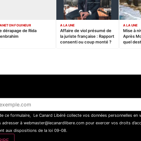
ANETON FOUINEUR
A LA UNE
A LA UNE
e dérapage de Rida
Affaire de viol présumé de
Mise à ni
enbrahim
la juriste française : Rapport
Après M
consenti ou coup monté ?
quel dest
 de ce formulaire, Le Canard Libéré collecte vos données personnelles en 
 adresser à webmaster@lecanardlibere.com pour exercer vos droits d’accès
t aux dispositions de la loi 09-08.