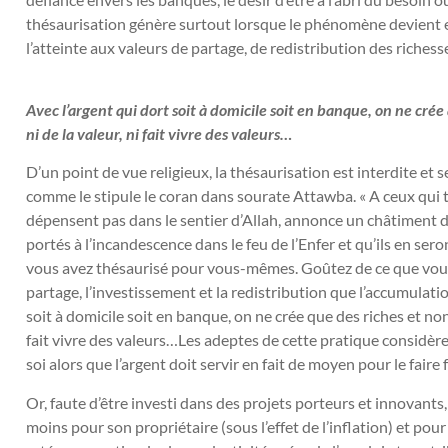
thésaurisation génère surtout lorsque le phénomène devient e
l’atteinte aux valeurs de partage, de redistribution des richesse
Avec l’argent qui dort soit à domicile soit en banque, on ne crée
ni de la valeur, ni fait vivre des valeurs…
D’un point de vue religieux, la thésaurisation est interdite et
comme le stipule le coran dans sourate Attawba. « A ceux qui thé
dépensent pas dans le sentier d’Allah, annonce un châtiment do
portés à l’incandescence dans le feu de l’Enfer et qu’ils en seron
vous avez thésaurisé pour vous-mêmes. Goûtez de ce que vous
partage, l’investissement et la redistribution que l’accumulati
soit à domicile soit en banque, on ne crée que des riches et non 
fait vivre des valeurs…Les adeptes de cette pratique considèren
soi alors que l’argent doit servir en fait de moyen pour le faire 
Or, faute d’être investi dans des projets porteurs et innovants, 
moins pour son propriétaire (sous l’effet de l’inflation) et pou