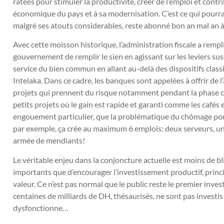
ratées pour stimuler la productivité, créer de l’emploi et co
économique du pays et à sa modernisation. C’est ce qui pourra
malgré ses atouts considerables, reste abonné bon an mal an à
Avec cette moisson historique, l’administration fiscale a rempl
gouvernement de remplir le sien en agissant sur les leviers susce
service du bien commun en allant au-delà des dispositifs clas
Intelaka. Dans ce cadre, les banques sont appelées à offrir d
projets qui prennent du risque notamment pendant la phase cr
petits projets où le gain est rapide et garanti comme les cafés 
engouement particulier, que la problématique du chômage pou
par exemple, ça crée au maximum 6 emplois: deux serveurs, un c
armée de mendiants!
Le véritable enjeu dans la conjoncture actuelle est moins de bl
importants que d’encourager l’investissement productif, princ
valeur. Ce n’est pas normal que le public reste le premier inve
centaines de milliards de DH, thésaurisés, ne sont pas investi
dysfonctionne…