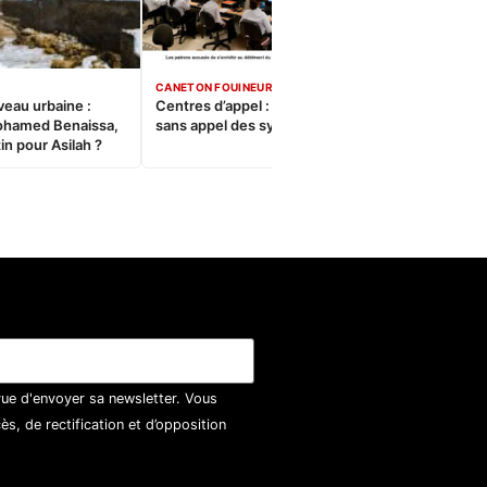
CANETON FOUINEUR
veau urbaine :
Centres d’appel : Le constat
ohamed Benaissa,
sans appel des syndicats
in pour Asilah ?
vue d'envoyer sa newsletter. Vous
, de rectification et d’opposition