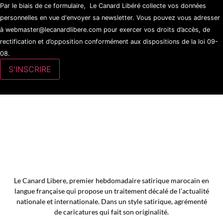
Par le biais de ce formulaire, Le Canard Libéré collecte vos données
personnelles en vue d'envoyer sa newsletter. Vous pouvez vous adresser
à webmaster@lecanardlibere.com pour exercer vos droits d’accès, de
rectification et d’opposition conformément aux dispositions de la loi 09-
08.
Le Canard Libere, premier hebdomadaire satirique marocain en
langue française qui propose un traitement décalé de l’actualité
nationale et internationale. Dans un style satirique, agrémenté
de caricatures qui fait son originalité.