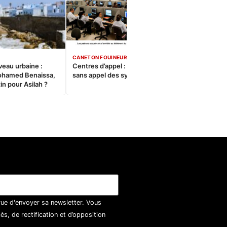
CANETON FOUINEUR
veau urbaine :
Centres d’appel : Le constat
ohamed Benaissa,
sans appel des syndicats
in pour Asilah ?
vue d'envoyer sa newsletter. Vous
, de rectification et d’opposition