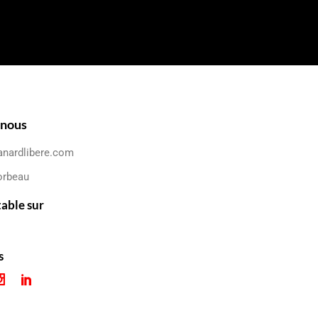
-nous
anardlibere.com
orbeau
table sur
s