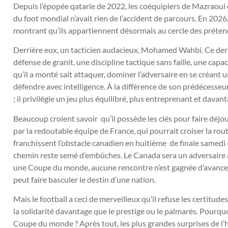
Depuis l’épopée qatarie de 2022, les coéquipiers de Mazraoui 
du foot mondial n’avait rien de l’accident de parcours. En 2026,
montrant qu’ils appartiennent désormais au cercle des préten
Derrière eux, un tacticien audacieux, Mohamed Wahbi. Ce dern
défense de granit, une discipline tactique sans faille, une capac
qu’il a monté sait attaquer, dominer l’adversaire en se créant 
défendre avec intelligence. À la différence de son prédécesseur,
; il privilégie un jeu plus équilibré, plus entreprenant et davant
Beaucoup croient savoir qu’il possède les clés pour faire déjo
par la redoutable équipe de France, qui pourrait croiser la rout
franchissent l’obstacle canadien en huitième de finale samedi 
chemin reste semé d’embûches. Le Canada sera un adversaire à
une Coupe du monde, aucune rencontre n’est gagnée d’avance.
peut faire basculer le destin d’une nation.
Mais le football a ceci de merveilleux qu’il refuse les certitude
la solidarité davantage que le prestige ou le palmarès. Pourquo
Coupe du monde ? Après tout, les plus grandes surprises de l’