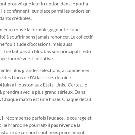
ont prouvé que leur irruption dans le gotha
 ils confirment leur place parmi les cadors en
dants crédibles.
ier a trouvé la formule gagnante : une
ité à souffrir sans jamais renoncer. Le collectif
une foultitude d’occasions, mais aussi
 il ne fait pas du bloc bas son principal credo
age tourné vers l’initiative.
uer les plus grandes sélections, à commencer
e des Lions de l’Atlas si ces derniers
4 juin à Houston aux Etats-Unis. Certes, le
 prendre avec le plus grand sérieux. Dans
 Chaque match est une finale. Chaque détail
s. Il récompense parfois l’audace, le courage et
i le Maroc ne pourrait-il pas rêver de la
histoire de ce sport sont nées précisément