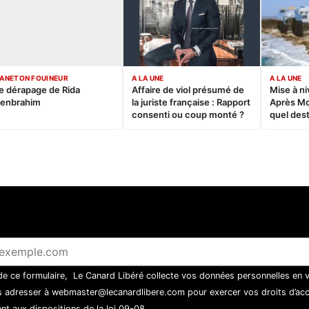
ANETON FOUINEUR
A LA UNE
A LA UNE
e dérapage de Rida
Affaire de viol présumé de
Mise à ni
enbrahim
la juriste française : Rapport
Après M
consenti ou coup monté ?
quel dest
 de ce formulaire, Le Canard Libéré collecte vos données personnelles en 
 adresser à webmaster@lecanardlibere.com pour exercer vos droits d’accès
t aux dispositions de la loi 09-08.