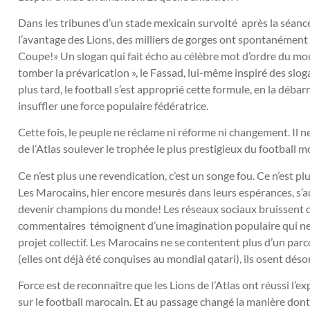
Dans les tribunes d’un stade mexicain survolté après la séance
l’avantage des Lions, des milliers de gorges ont spontanément 
Coupe!» Un slogan qui fait écho au célèbre mot d’ordre du mou
tomber la prévarication », le Fassad, lui-même inspiré des sl
plus tard, le football s’est approprié cette formule, en la déba
insuffler une force populaire fédératrice.
Cette fois, le peuple ne réclame ni réforme ni changement. Il n
de l’Atlas soulever le trophée le plus prestigieux du football
Ce n’est plus une revendication, c’est un songe fou. Ce n’est plus
Les Marocains, hier encore mesurés dans leurs espérances, s’au
devenir champions du monde! Les réseaux sociaux bruissent de 
commentaires témoignent d’une imagination populaire qui ne c
projet collectif. Les Marocains ne se contentent plus d’un parc
(elles ont déjà été conquises au mondial qatari), ils osent dés
Force est de reconnaître que les Lions de l’Atlas ont réussi l’
sur le football marocain. Et au passage changé la manière do