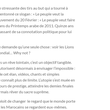
 stressante des tirs au but qui a tourné à
entonné ce slogan : « Le peuple veut la
vement du 20 Février : « Le peuple veut faire
ogans du Printemps arabe de 2011. Quinze ans
rrassant de sa connotation politique pour lui
e demande qu’une seule chose : voir les Lions
 mondial… Why not ?
 un rêve lointain, c’est un objectif tangible.
torisent désormais à envisager l’impossible :
cet élan, vidéos, chants et simples
onnaît plus de limite. L’utopie s’est muée en
ours de prestige, atteindre les demies finales
ormais rêver du sacre suprême.
exploit de changer le regard que le monde porte
nt les Marocains se regardent eux-mêmes.