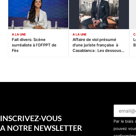
A LA UNE
A LA UNE
C
Fait divers: Scène
Affaire de viol présumé
L
surréaliste à l’OFPPT de
d’une juriste française à
B
Fès
Casablanca : Les dessous
d’une soirée partie en
sucette…
INSCRIVEZ-VOUS
Par le biais
A NOTRE NEWSLETTER
pouvez vous
conformémen