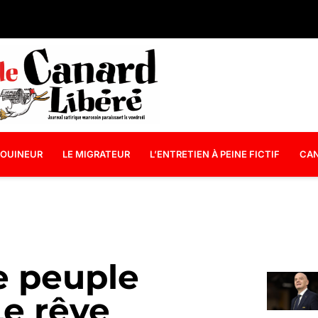
OUINEUR
LE MIGRATEUR
L’ENTRETIEN À PEINE FICTIF
CAN
e peuple
Le rêve