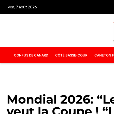
ven, 7 août 2026
CONFUS DE CANARD
CÔTÉ BASSE-COUR
CANETON F
Mondial 2026: “L
veut la Coupe ! “