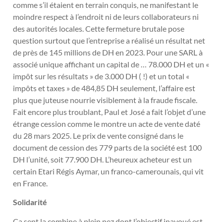
comme s’il étaient en terrain conquis, ne manifestant le
moindre respect à l’endroit ni de leurs collaborateurs ni
des autorités locales. Cette fermeture brutale pose
question surtout que l’entreprise a réalisé un résultat net
de près de 145 millions de DH en 2023. Pour une SARL à
associé unique affichant un capital de … 78.000 DH et un «
impôt sur les résultats » de 3.000 DH ( !) et un total «
impôts et taxes » de 484,85 DH seulement, l’affaire est
plus que juteuse nourrie visiblement à la fraude fiscale.
Fait encore plus troublant, Paul et José a fait l’objet d’une
étrange cession comme le montre un acte de vente daté
du 28 mars 2025. Le prix de vente consigné dans le
document de cession des 779 parts de la société est 100
DH l’unité, soit 77.900 DH. L’heureux acheteur est un
certain Etari Régis Aymar, un franco-camerounais, qui vit
en France.
Solidarité
Ça sent la combine à plein nez dont l’objectif inavoué est