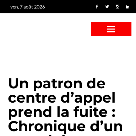
ven, 7 août 2026
CONFUS DE CANARD
CÔTÉ BASSE-COUR
CANETON FOUINEUR
L’ENTRETIEN À PEINE FICTIF
CAN’ART & CULTURE
Un patron de
centre d’appel
prend la fuite :
Chronique d’un