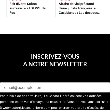
Fait divers: Scène
Affaire de viol présumé
L
surréaliste à l’OFPPT de
d’une juriste française à
B
Fès
Casablanca : Les dessous
d’une soirée partie en
sucette…
INSCRIVEZ-VOUS
A NOTRE NEWSLETTER
Par le biais de ce formulaire, Le Canard Libéré collecte vos données
personnelles en vue d'envoyer sa newsletter. Vous pouvez vous adresser
à webmaster@lecanardlibere.com pour exercer vos droits d’accès, de