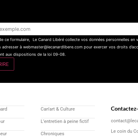
 de ce formulaire, Le Canard Libéré collecte vos données personnelles en 
 adresser à webmaster@lecanardlibere.com pour exercer vos droits d’accès
t aux dispositions de la loi 09-08.
Contactez
nard
Can’art & Culture
contact@lec
our
L’entretien à peine fictif
Le coin du C
eur
Chroniques