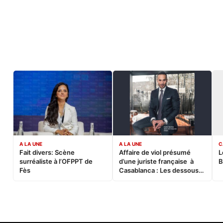
A LA UNE
A LA UNE
C
Fait divers: Scène
Affaire de viol présumé
L
surréaliste à l’OFPPT de
d’une juriste française à
B
Fès
Casablanca : Les dessous
d’une soirée partie en
sucette…