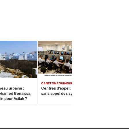
CANETON FOUINEUR
veau urbaine :
Centres d’appel : Le constat
ohamed Benaissa,
sans appel des syndicats
in pour Asilah ?