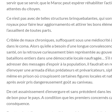
servir que se servir, que le Maroc peut espérer réhabiliter l’ac
attentes du citoyen.
Ce n’est pas avec de telles structures brinquebalantes, qui so
royaux pour faire leur aggiornamento et attirer les bons élémen
l’assaillent de toutes parts.
Criblée de maux chroniques, suffoquant sous une médiocrité à j
dans le coma. Alors qu’elle a besoin d’une longue convalescence
santé, on la retrouve curieusement bien représentée au gouve
bataillons entiers dans une démocratie locale naufragée… S’il 
adresser des messages d’espoir à la population, il faudrait en 
d’envoyer une armada d’élus prédateurs et prévaricateurs, siph
même en prison où croupissent certaines figures locales et na
après avoir pris dangereusement goût au caniveau.
De cet assainissement d’envergure et sans précédent dans les
de bon pour le pays. A condition que les premiers concernés ca
conséquence.