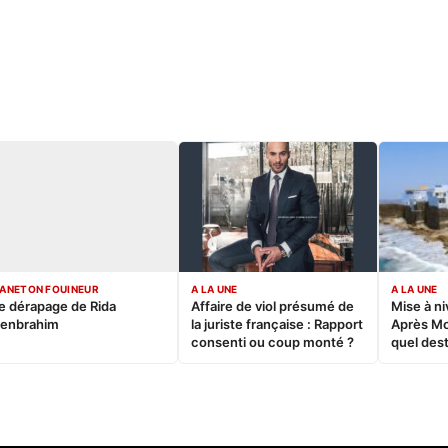
ANETON FOUINEUR
A LA UNE
A LA UNE
e dérapage de Rida
Affaire de viol présumé de
Mise à ni
enbrahim
la juriste française : Rapport
Après M
consenti ou coup monté ?
quel dest