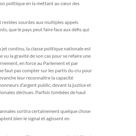
tion politique en la mettant au cœur des
nt restées sourdes aux multiples appels
ts, que le pays peut faire face aux défis qui
et continu, la classe politique nationale est
 vu la gravité de son cas pour se refaire une
rnement, en force au Parlement et par
ne faut pas compter sur les partis du cru pour
revanche leur reconnaître la capacité
onneurs d’argent public, devant la justice et
tionales déchues. Parfois tombées de haut
 annales sortira certainement quelque chose
ptent bien le signal et agissent en