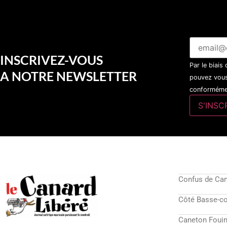
INSCRIVEZ-VOUS
Par le biais
A NOTRE NEWSLETTER
pouvez vous
conformémen
Confus de Ca
Côté Basse-c
Caneton Fouin