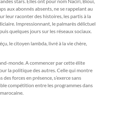
ndes stars. Elles ont pour nom Naciri, Bioui,
mps aux abonnés absents, ne se rappelant au
 leur raconter des histoires, les partis à la
ciaire. Impressionnant, le palmarès délictuel
epuis quelques jours sur les réseaux sociaux.
u, le citoyen lambda, livré à la vie chère,
grand-monde. A commencer par cette élite
our la politique des autres. Celle qui montre
ons des forces en présence, s’exerce sans
table compétition entre les programmes dans
 marocaine.