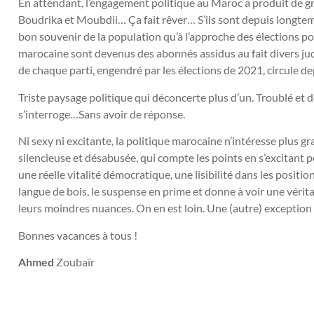
En attendant, l’engagement politique au Maroc a produit de gra
Boudrika et Moubdii… Ça fait rêver… S’ils sont depuis longte
bon souvenir de la population qu’à l’approche des élections pour
marocaine sont devenus des abonnés assidus au fait divers judi
de chaque parti, engendré par les élections de 2021, circule d
Triste paysage politique qui déconcerte plus d’un. Troublé et déç
s’interroge…Sans avoir de réponse.
Ni sexy ni excitante, la politique marocaine n’intéresse plus 
silencieuse et désabusée, qui compte les points en s’excitant p
une réelle vitalité démocratique, une lisibilité dans les positi
langue de bois, le suspense en prime et donne à voir une véri
leurs moindres nuances. On en est loin. Une (autre) exception
Bonnes vacances à tous !
Ahmed
Zoubaïr