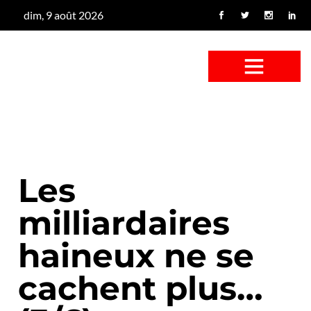
dim, 9 août 2026
CONFUS DE CANARD
CÔTÉ BASSE-COUR
CANETON FOUINEUR
L’ENTRETIEN À PEINE FICTIF
CAN’ART & CULTURE
Les
milliardaires
haineux ne se
cachent plus…