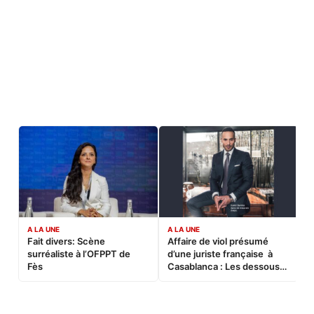
A LA UNE
A LA UNE
C
Fait divers: Scène
Affaire de viol présumé
L
surréaliste à l’OFPPT de
d’une juriste française à
B
Fès
Casablanca : Les dessous
d’une soirée partie en
sucette…