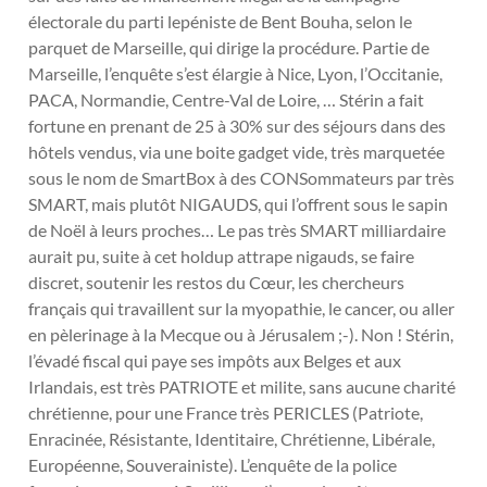
électorale du parti lepéniste de Bent Bouha, selon le
parquet de Marseille, qui dirige la procédure. Partie de
Marseille, l’enquête s’est élargie à Nice, Lyon, l’Occitanie,
PACA, Normandie, Centre-Val de Loire, … Stérin a fait
fortune en prenant de 25 à 30% sur des séjours dans des
hôtels vendus, via une boite gadget vide, très marquetée
sous le nom de SmartBox à des CONSommateurs par très
SMART, mais plutôt NIGAUDS, qui l’offrent sous le sapin
de Noël à leurs proches… Le pas très SMART milliardaire
aurait pu, suite à cet holdup attrape nigauds, se faire
discret, soutenir les restos du Cœur, les chercheurs
français qui travaillent sur la myopathie, le cancer, ou aller
en pèlerinage à la Mecque ou à Jérusalem ;-). Non ! Stérin,
l’évadé fiscal qui paye ses impôts aux Belges et aux
Irlandais, est très PATRIOTE et milite, sans aucune charité
chrétienne, pour une France très PERICLES (Patriote,
Enracinée, Résistante, Identitaire, Chrétienne, Libérale,
Européenne, Souverainiste). L’enquête de la police