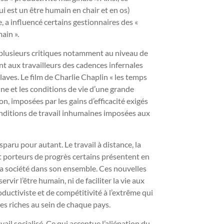
qui est un être humain en chair et en os)
 a influencé certains gestionnaires des «
ain ».
de plusieurs critiques notamment au niveau de
t aux travailleurs des cadences infernales
aves. Le film de Charlie Chaplin « les temps
ine et les conditions de vie d’une grande
n, imposées par les gains d’efficacité exigés
onditions de travail inhumaines imposées aux
paru pour autant. Le travail à distance, la
sont porteurs de progrès certains présentent en
 la société dans son ensemble. Ces nouvelles
ir l’être humain, ni de faciliter la vie aux
roductiviste et de compétitivité à l’extrême qui
les riches au sein de chaque pays.
avail socialisé. Ce qui accentue l’aliénation du