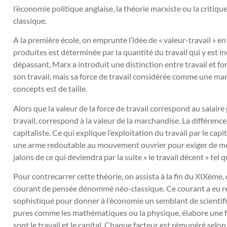
l’économie politique anglaise, la théorie marxiste ou la critiqu
classique.
A la première école, on emprunte l’idée de « valeur-travail » e
produites est déterminée par la quantité du travail qui y est i
dépassant, Marx a introduit une distinction entre travail et forc
son travail, mais sa force de travail considérée comme une mar
concepts est de taille.
Alors que la valeur de la force de travail correspond au salaire p
travail, correspond à la valeur de la marchandise. La différenc
capitaliste. Ce qui explique l’exploitation du travail par le capit
une arme redoutable au mouvement ouvrier pour exiger de meill
jalons de ce qui deviendra par la suite « le travail décent » tel 
Pour contrecarrer cette théorie, on assista à la fin du XIXème,
courant de pensée dénommé néo-classique. Ce courant a eu r
sophistiqué pour donner à l’économie un semblant de scientifici
pures comme les mathématiques ou la physique, élabore une f
sont le travail et le capital. Chaque facteur est rémunéré selon 