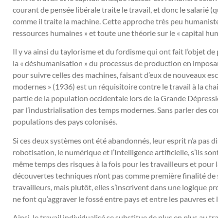
courant de pensée libérale traite le travail, et donc le salarié (
comme il traite la machine. Cette approche très peu humaniste,
ressources humaines » et toute une théorie sur le « capital hum
Il y va ainsi du taylorisme et du fordisme qui ont fait l’objet 
la « déshumanisation » du processus de production en imposan
pour suivre celles des machines, faisant d’eux de nouveaux escl
modernes » (1936) est un réquisitoire contre le travail à la cha
partie de la population occidentale lors de la Grande Dépressio
par l’industrialisation des temps modernes. Sans parler des c
populations des pays colonisés.
Si ces deux systèmes ont été abandonnés, leur esprit n’a pas dis
robotisation, le numérique et l’Intelligence artificielle, s’ils 
même temps des risques à la fois pour les travailleurs et pour
découvertes techniques n’ont pas comme première finalité de serv
travailleurs, mais plutôt, elles s’inscrivent dans une logique p
ne font qu’aggraver le fossé entre pays et entre les pauvres et 
Ainsi, le travail individualisé se substitue de plus en plus au tr