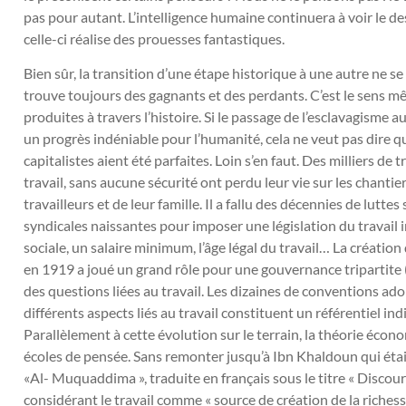
pas pour autant. L’intelligence humaine continuera à voir le dess
celle-ci réalise des prouesses fantastiques.
Bien sûr, la transition d’une étape historique à une autre ne s
trouve toujours des gagnants et des perdants. C’est le sens m
produites à travers l’histoire. Si le passage de l’esclavagisme 
un progrès indéniable pour l’humanité, cela ne veut pas dire qu
capitalistes aient été parfaites. Loin s’en faut. Des milliers de
travail, sans aucune sécurité ont perdu leur vie sur les chantier
travailleurs et de leur famille. Il a fallu des décennies de lutte
syndicales naissantes pour imposer une législation du travail 
sociale, un salaire minimum, l’âge légal du travail… La création
en 1919 a joué un grand rôle pour une gouvernance tripartite 
des questions liées au travail. Les dizaines de conventions ad
différents aspects liés au travail constituent un référentiel in
Parallèlement à cette évolution sur le terrain, la théorie écono
écoles de pensée. Sans remonter jusqu’à Ibn Khaldoun qui éta
«Al- Muquaddima », traduite en français sous le titre « Discours
considérant le travail comme « source de création de la richesse