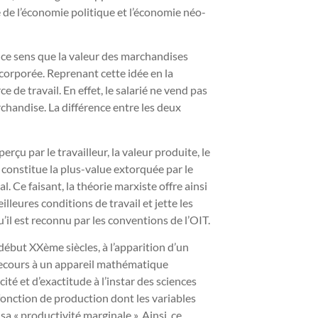
e de l’économie politique et l’économie néo-
n ce sens que la valeur des marchandises
ncorporée. Reprenant cette idée en la
e de travail. En effet, le salarié ne vend pas
chandise. La différence entre les deux
erçu par le travailleur, la valeur produite, le
e constitue la plus-value extorquée par le
al. Ce faisant, la théorie marxiste offre ainsi
eures conditions de travail et jette les
qu’il est reconnu par les conventions de l’OIT.
 début XXème siècles, à l’apparition d’un
ecours à un appareil mathématique
té et d’exactitude à l’instar des sciences
onction de production dont les variables
sa « productivité marginale ». Ainsi, ce