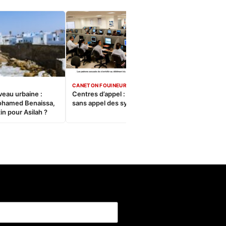
CANETON FOUINEUR
veau urbaine :
Centres d’appel : Le constat
ohamed Benaissa,
sans appel des syndicats
in pour Asilah ?