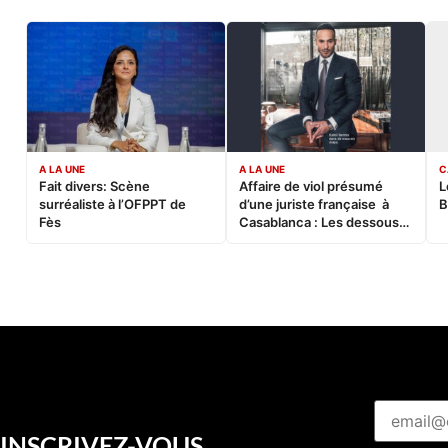
A LA UNE
A LA UNE
C
Fait divers: Scène
Affaire de viol présumé
L
surréaliste à l’OFPPT de
d’une juriste française à
B
Fès
Casablanca : Les dessous
d’une soirée partie en
sucette…
INSCRIVEZ-VOUS