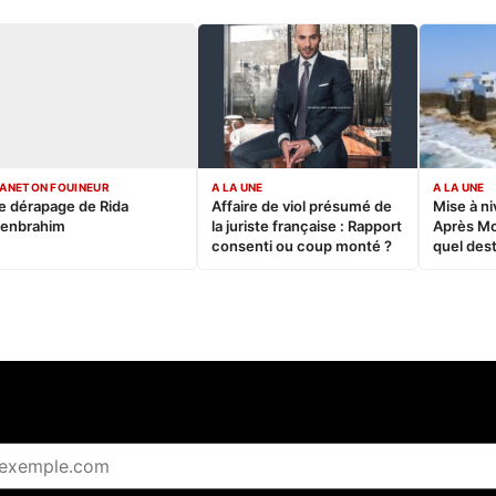
ANETON FOUINEUR
A LA UNE
A LA UNE
e dérapage de Rida
Affaire de viol présumé de
Mise à ni
enbrahim
la juriste française : Rapport
Après M
consenti ou coup monté ?
quel dest