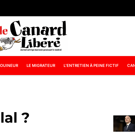
OUINEUR
LE MIGRATEUR
L’ENTRETIEN À PEINE FICTIF
CAN
lal ?