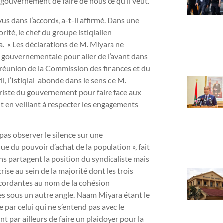
 gouvernement de faire de nous ce qu’il veut.
s dans l’accord», a-t-il affirmé. Dans une
ité, le chef du groupe istiqlalien
 « Les déclarations de M. Miyara ne
té gouvernementale pour aller de l’avant dans
e réunion de la Commission des finances et du
, l’Istiqlal abonde dans le sens de M.
iste du gouvernement pour faire face aux
ut en veillant à respecter les engagements
pas observer le silence sur une
e du pouvoir d’achat de la population », fait
s partagent la position du syndicaliste mais
ise au sein de la majorité dont les trois
iscordantes au nom de la cohésion
ses sous un autre angle. Naam Miyara étant le
 par celui qui ne s’entend pas avec le
t par ailleurs de faire un plaidoyer pour la