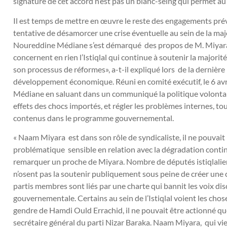
signature de cet accord n’est pas un blanc-seing qui permet au
Il est temps de mettre en œuvre le reste des engagements prévu
tentative de désamorcer une crise éventuelle au sein de la major
Noureddine Médiane s’est démarqué des propos de M. Miyara.
concernent en rien l’Istiqlal qui continue à soutenir la majori
son processus de réformes», a-t-il expliqué lors de la dernièr
développement économique. Réuni en comité exécutif, le 6 avril
Médiane en saluant dans un communiqué la politique volontar
effets des chocs importés, et régler les problèmes internes, to
contenus dans le programme gouvernemental.
« Naam Miyara est dans son rôle de syndicaliste, il ne pouvait 
problématique sensible en relation avec la dégradation continu
remarquer un proche de Miyara. Nombre de députés istiqlalien
n’osent pas la soutenir publiquement sous peine de créer une cr
partis membres sont liés par une charte qui bannit les voix d
gouvernementale. Certains au sein de l’Istiqlal voient les cho
gendre de Hamdi Ould Errachid, il ne pouvait être actionné que
secrétaire général du parti Nizar Baraka. Naam Miyara, qui vien