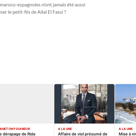
 maroco-espagnoles n’ont jamais été aussi
r le petit-fils de Allal El Fassi ?
ANETON FOUINEUR
A LA UNE
A LA UNE
e dérapage de Rida
Affaire de viol présumé de
Mise à ni