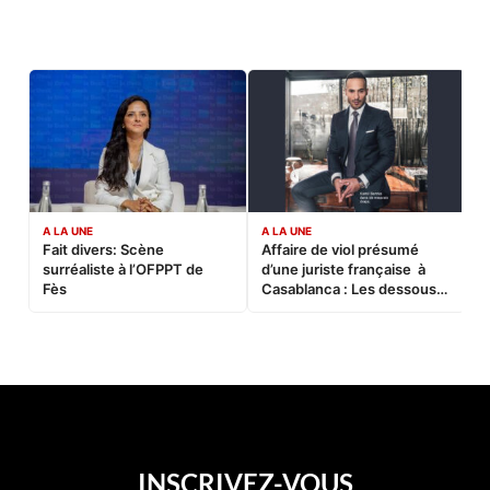
A LA UNE
A LA UNE
C
Fait divers: Scène
Affaire de viol présumé
L
surréaliste à l’OFPPT de
d’une juriste française à
B
Fès
Casablanca : Les dessous
d’une soirée partie en
sucette…
INSCRIVEZ-VOUS