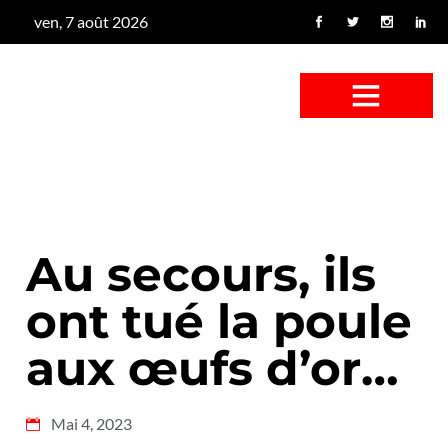
ven, 7 août 2026
CONFUS DE CANARD
CÔTÉ BASSE-COUR
CANETON FOUINEUR
L’ENTRETIEN À PEINE FICTIF
CAN’ART & CULTURE
Au secours, ils
ont tué la poule
aux œufs d’or…
Mai 4, 2023