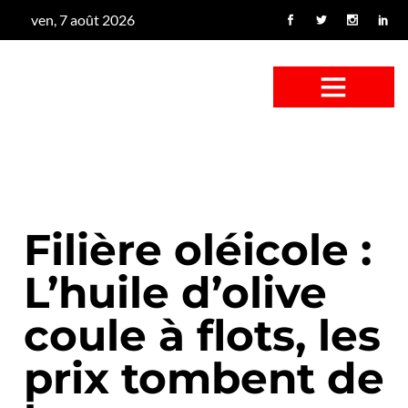
ven, 7 août 2026
CONFUS DE CANARD
CÔTÉ BASSE-COUR
CANETON FOUINEUR
L’ENTRETIEN À PEINE FICTIF
CAN’ART & CULTURE
Filière oléicole :
L’huile d’olive
coule à flots, les
prix tombent de