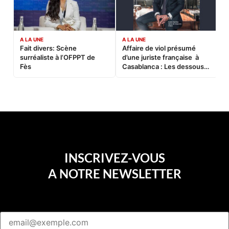
A LA UNE
A LA UNE
C
Fait divers: Scène
Affaire de viol présumé
L
surréaliste à l’OFPPT de
d’une juriste française à
B
Fès
Casablanca : Les dessous
d’une soirée partie en
sucette…
INSCRIVEZ-VOUS
A NOTRE NEWSLETTER