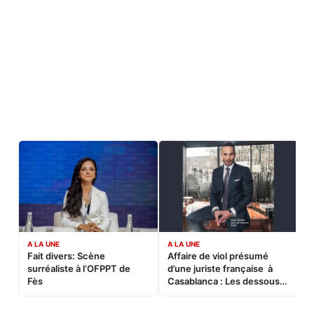
A LA UNE
A LA UNE
C
Fait divers: Scène
Affaire de viol présumé
L
surréaliste à l’OFPPT de
d’une juriste française à
B
Fès
Casablanca : Les dessous
d’une soirée partie en
sucette…