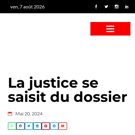
ven, 7 août 2026
CONFUS DE CANARD
CÔTÉ BASSE-COUR
CANETON FOUINEUR
L’ENTRETIEN À PEINE FICTIF
CAN’ART & CULTURE
La justice se
saisit du dossier
Mai 20, 2024