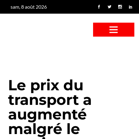
sam, 8 août 2026
CONFUS DE CANARD
CÔTÉ BASSE-COUR
CANETON FOUINEUR
L’ENTRETIEN À PEINE FICTIF
CAN’ART & CULTURE
Le prix du
transport a
augmenté
malgré le