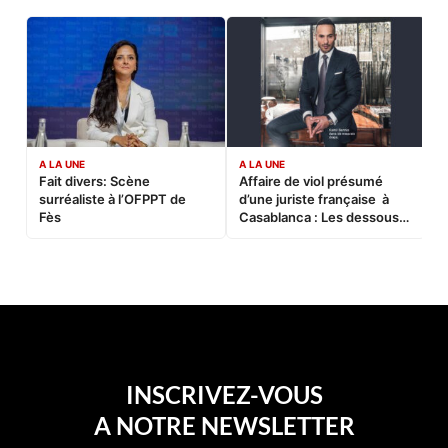
A LA UNE
A LA UNE
C
Fait divers: Scène
Affaire de viol présumé
L
surréaliste à l’OFPPT de
d’une juriste française à
B
Fès
Casablanca : Les dessous
d’une soirée partie en
sucette…
INSCRIVEZ-VOUS
A NOTRE NEWSLETTER