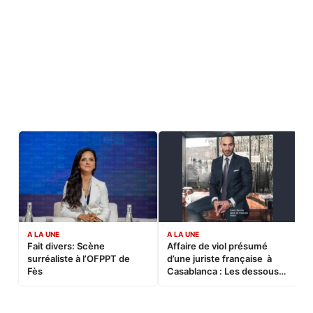
A LA UNE
A LA UNE
C
Fait divers: Scène
Affaire de viol présumé
L
surréaliste à l’OFPPT de
d’une juriste française à
B
Fès
Casablanca : Les dessous
d’une soirée partie en
sucette…