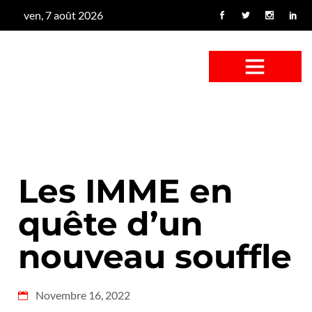
ven, 7 août 2026
CONFUS DE CANARD
CÔTÉ BASSE-COUR
CANETON FOUINEUR
L’ENTRETIEN À PEINE FICTIF
CAN’ART & CULTURE
Les IMME en
quête d’un
nouveau souffle
Novembre 16, 2022