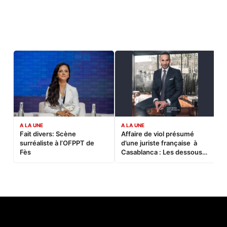
A LA UNE
A LA UNE
C
Fait divers: Scène
Affaire de viol présumé
L
surréaliste à l’OFPPT de
d’une juriste française à
B
Fès
Casablanca : Les dessous
d’une soirée partie en
sucette…