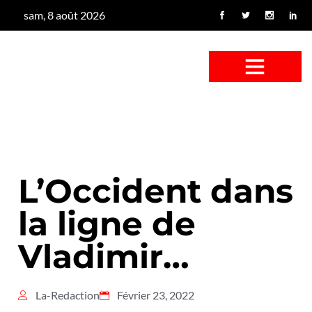
sam, 8 août 2026
CONFUS DE CANARD
CÔTÉ BASSE-COUR
CANETON FOUINEUR
L’ENTRETIEN À PEINE FICTIF
CAN’ART & CULTURE
L’Occident dans
la ligne de
Vladimir…
La-Redaction
Février 23, 2022