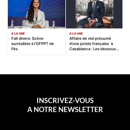
A LA UNE
A LA UNE
C
Fait divers: Scène
Affaire de viol présumé
L
surréaliste à l’OFPPT de
d’une juriste française à
B
Fès
Casablanca : Les dessous
d’une soirée partie en
sucette…
INSCRIVEZ-VOUS
A NOTRE NEWSLETTER