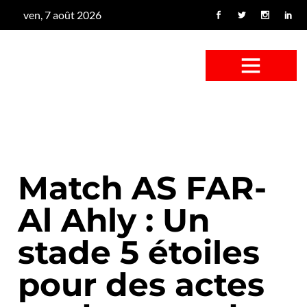
ven, 7 août 2026
CONFUS DE CANARD
CÔTÉ BASSE-COUR
CANETON FOUINEUR
L’ENTRETIEN À PEINE FICTIF
CAN’ART & CULTURE
Match AS FAR-
Al Ahly : Un
stade 5 étoiles
pour des actes