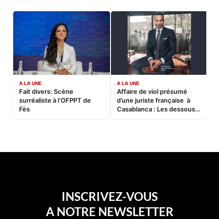
A LA UNE
A LA UNE
C
Fait divers: Scène
Affaire de viol présumé
L
surréaliste à l’OFPPT de
d’une juriste française à
B
Fès
Casablanca : Les dessous
d’une soirée partie en
sucette…
INSCRIVEZ-VOUS
A NOTRE NEWSLETTER