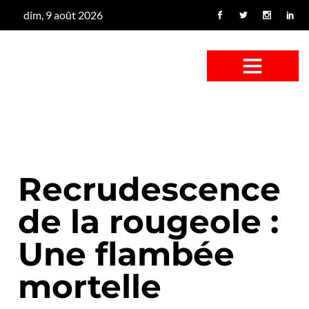
dim, 9 août 2026
CONFUS DE CANARD
CÔTÉ BASSE-COUR
CANETON FOUINEUR
L’ENTRETIEN À PEINE FICTIF
CAN’ART & CULTURE
Recrudescence
de la rougeole :
Une flambée
mortelle