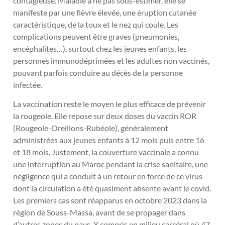
contagieuse. Maladie à ne pas sous-estimer, elle se
manifeste par une fièvre élevée, une éruption cutanée
caractéristique, de la toux et le nez qui coule. Les
complications peuvent être graves (pneumonies,
encéphalites…), surtout chez les jeunes enfants, les
personnes immunodéprimées et les adultes non vaccinés,
pouvant parfois conduire au décès de la personne
infectée.
La vaccination reste le moyen le plus efficace de prévenir
la rougeole. Elle repose sur deux doses du vaccin ROR
(Rougeole-Oreillons-Rubéole), généralement
administrées aux jeunes enfants à 12 mois puis entre 16
et 18 mois. Justement, la couverture vaccinale a connu
une interruption au Maroc pendant la crise sanitaire, une
négligence qui a conduit à un retour en force de ce virus
dont la circulation a été quasiment absente avant le covid.
Les premiers cas sont réapparus en octobre 2023 dans la
région de Souss-Massa, avant de se propager dans
d’autres zones du pays. Y compris en milieu carcéral où 47