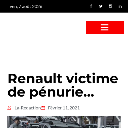
ven, 7 août 2026
CONFUS DE CANARD
CÔTÉ BASSE-COUR
CANETON FOUINEUR
L’ENTRETIEN À PEINE FICTIF
CAN’ART & CULTURE
Renault victime
de pénurie…
La-Redaction
Février 11, 2021