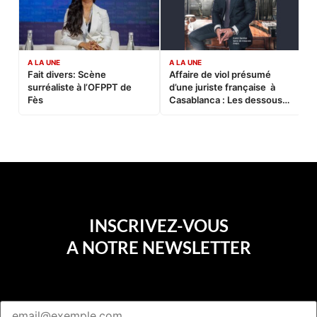
A LA UNE
A LA UNE
C
Fait divers: Scène
Affaire de viol présumé
L
surréaliste à l’OFPPT de
d’une juriste française à
B
Fès
Casablanca : Les dessous
d’une soirée partie en
sucette…
INSCRIVEZ-VOUS
A NOTRE NEWSLETTER