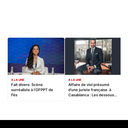
A LA UNE
A LA UNE
C
Fait divers: Scène
Affaire de viol présumé
L
surréaliste à l’OFPPT de
d’une juriste française à
B
Fès
Casablanca : Les dessous
d’une soirée partie en
sucette…