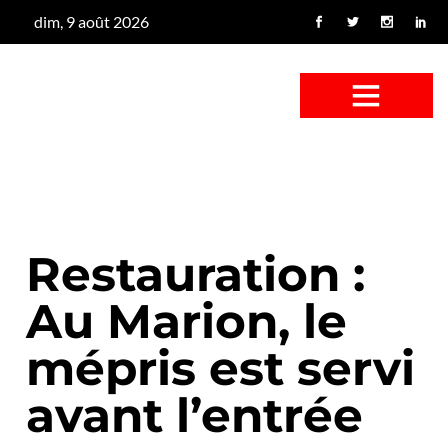
dim, 9 août 2026
CONFUS DE CANARD
CÔTÉ BASSE-COUR
CANETON FOUINEUR
L’ENTRETIEN À PEINE FICTIF
CAN’ART & CULTURE
Restauration :
Au Marion, le
mépris est servi
avant l’entrée